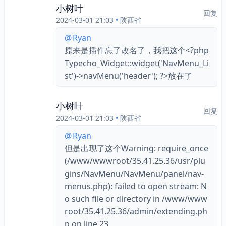
小树叶
回复
2024-03-01 21:03
•
陕西省
@
Ryan
原来是插件忘了改名了，我把这个<?php 
Typecho_Widget::widget('NavMenu_Li
st')->navMenu('header'); ?>放在了
小树叶
回复
2024-03-01 21:03
•
陕西省
@
Ryan
但是出现了这个Warning: require_once
(/www/wwwroot/35.41.25.36/usr/plu
gins/NavMenu/NavMenu/panel/nav-
menus.php): failed to open stream: N
o such file or directory in /www/www
root/35.41.25.36/admin/extending.ph
p on line 23