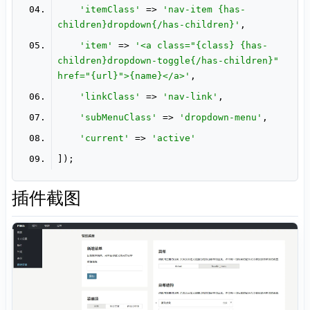
'itemClass'
 => 
'nav-item {has-
children}dropdown{/has-children}'
'item'
 => 
'<a class="{class} {has-
children}dropdown-toggle{/has-children}" 
href="{url}">{name}</a>'
'linkClass'
 => 
'nav-link'
'subMenuClass'
 => 
'dropdown-menu'
'current'
 => 
'active'
插件截图