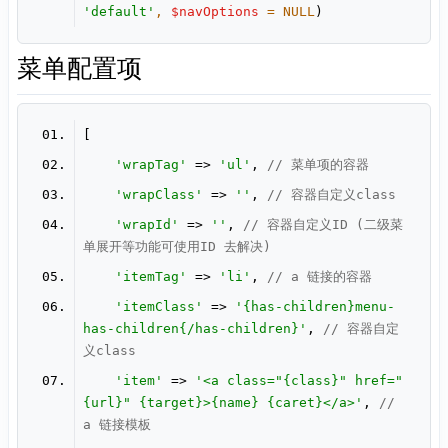
'default'
, 
$navOptions
 = 
NULL
)
菜单配置项
'wrapTag'
 => 
'ul'
, 
// 菜单项的容器
'wrapClass'
 => 
''
, 
// 容器自定义class
'wrapId'
 => 
''
, 
// 容器自定义ID (二级菜
单展开等功能可使用ID 去解决)
'itemTag'
 => 
'li'
, 
// a 链接的容器
'itemClass'
 => 
'{has-children}menu-
has-children{/has-children}'
, 
// 容器自定
义class
'item'
 => 
'<a class="{class}" href="
{url}" {target}>{name} {caret}</a>'
, 
// 
a 链接模板