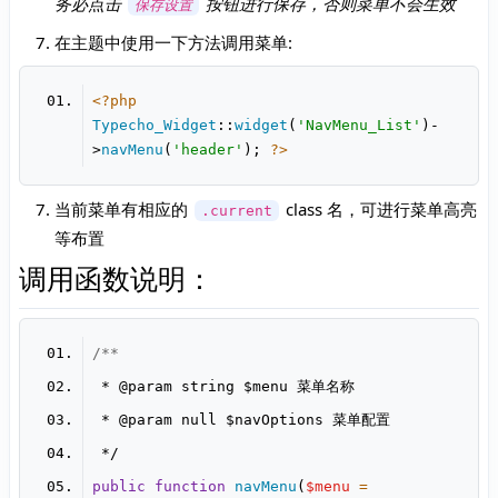
务必点击
按钮进行保存，否则菜单不会生效
保存设置
在主题中使用一下方法调用菜单:
<?php
Typecho_Widget
::
widget
(
'NavMenu_List'
)-
>
navMenu
(
'header'
); 
?>
当前菜单有相应的
class 名，可进行菜单高亮
.current
等布置
调用函数说明：
 * 
@param
 * 
@param
public
function
navMenu
(
$menu
 = 