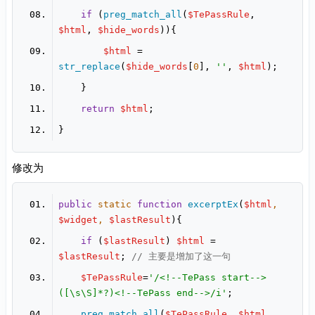
if
 (
preg_match_all
(
$TePassRule
, 
$html
, 
$hide_words
$html
 = 
str_replace
(
$hide_words
[
0
], 
''
, 
$html
return
$html
修改为
public
static
function
excerptEx
(
$html
, 
$widget
, 
$lastResult
)
if
 (
$lastResult
) 
$html
 = 
$lastResult
; 
// 主要是增加了这一句
$TePassRule
=
'/<!--TePass start-->
([\s\S]*?)<!--TePass end-->/i'
preg_match_all
(
$TePassRule
, 
$html
, 