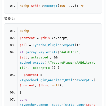
<?php
$this
->
excerpt
(
100
, ...); 
?>
替换为
<?php
$content
 = 
$this
$all
 = 
Typecho_Plugin
::
export
if
 (
array_key_exists
(
'AAEditor'
, 
$all
[
'activated'
] && 
method_exists
(
'\TypechoPlugin\AAEditor\U
til'
, 
'excerptEx'
$content
 = 
\TypechoPlugin\AAEditor\Util
::
excerptEx
(
$content
, 
$this
, 
null
echo
\Typecho\Common
::
subStr
(
strip_tags
(
$cont