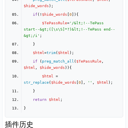
$hide_words
if
(!
$hide_words
[
0
$TePassRule
=
'/&lt;!--TePass 
start--&gt;([\s\S]*?)&lt;!--TePass end--
&gt;/i'
$html
=
trim
(
$html
if
 (
preg_match_all
(
$TePassRule
, 
$html
, 
$hide_words
$html
 = 
str_replace
(
$hide_words
[
0
], 
''
, 
$html
return
$html
插件历史