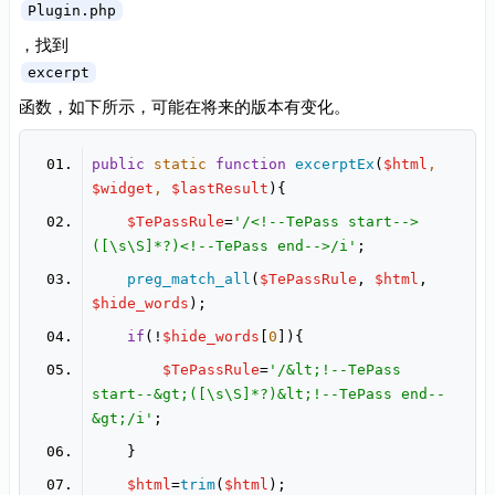
Plugin.php
，找到
excerpt
函数，如下所示，可能在将来的版本有变化。
public
static
function
excerptEx
(
$html
, 
$widget
, 
$lastResult
)
$TePassRule
=
'/<!--TePass start-->
([\s\S]*?)<!--TePass end-->/i'
preg_match_all
(
$TePassRule
, 
$html
, 
$hide_words
if
(!
$hide_words
[
0
$TePassRule
=
'/&lt;!--TePass 
start--&gt;([\s\S]*?)&lt;!--TePass end--
&gt;/i'
$html
=
trim
(
$html