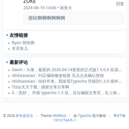
ZUKE
回复
2024-06-19 14:06
•
加拿大
很轻啊啊啊啊啊啊
友情链接
Ryan 快快跑
木灵鱼儿
最新评论
Gavin : 大佬，最新的 2026.04.14更新的正式版1.3.0.6 应该支持 Typecho1...
ididxiaoxiao : 纠正编辑修改链接 无法点击确认按钮
ididxiaoxiao : 你好作者。我发现Typecho 升级到1.3.0 插件1.2.1无法添加新的链接 添加...
Ttzip天天下载 : 感谢分享分享啊
X. : 您好， 升级 typecho 1.3 后，后台编辑文章页，右上角—附件—选择文件上传 点...
© 2026
虾米皮皮乐
⋅
Theme
XMWind
⋅
由
Typecho
强力驱动
⋅
粤ICP备
19157744号-1