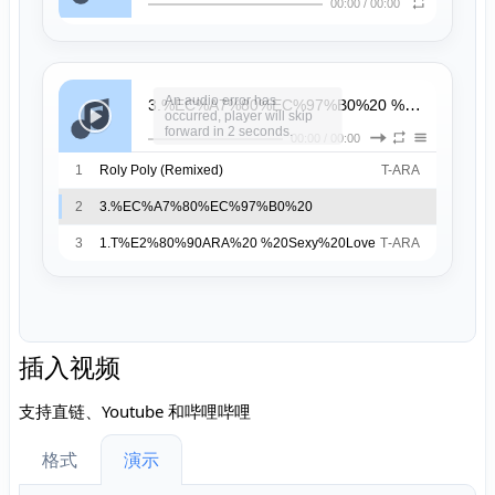
00:00
/
00:00
An audio error has
1.T%E2%80%90ARA%20 %20Sexy%20Love
- T‐
occurred, player will skip
forward in 2 seconds.
00:00
/
00:00
1
Roly Poly (Remixed)
T-ARA
2
3.%EC%A7%80%EC%97%B0%20
%20Take%20a%20Hike%20(CHN%20ver.)
지연
3
1.T%E2%80%90ARA%20 %20Sexy%20Love
T‐ARA
插入视频
支持直链、Youtube 和哔哩哔哩
格式
演示