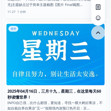
无)主题缺点过于简单主题截图【图片 Final截图...
打开目
11-27
1 分钟
查看评
推荐
2025年04月16日，三月十九，星期三，在这里每天60
秒读懂世界！
INFO自己强，比什么都强，要知道，寻找一棵大树好乘凉，不
如自栽自养自乘凉"五一"假期境内游预订热开启：京...