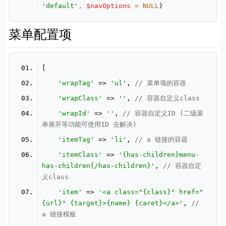
'default'
, 
$navOptions
 = 
NULL
)
菜单配置项
'wrapTag'
 => 
'ul'
, 
// 菜单项的容器
'wrapClass'
 => 
''
, 
// 容器自定义class
'wrapId'
 => 
''
, 
// 容器自定义ID (二级菜
单展开等功能可使用ID 去解决)
'itemTag'
 => 
'li'
, 
// a 链接的容器
'itemClass'
 => 
'{has-children}menu-
has-children{/has-children}'
, 
// 容器自定
义class
'item'
 => 
'<a class="{class}" href="
{url}" {target}>{name} {caret}</a>'
, 
// 
a 链接模板