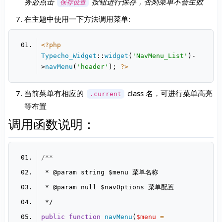
务必点击
按钮进行保存，否则菜单不会生效
保存设置
在主题中使用一下方法调用菜单:
<?php
Typecho_Widget
::
widget
(
'NavMenu_List'
)-
>
navMenu
(
'header'
); 
?>
当前菜单有相应的
class 名，可进行菜单高亮
.current
等布置
调用函数说明：
 * 
@param
 * 
@param
public
function
navMenu
(
$menu
 = 