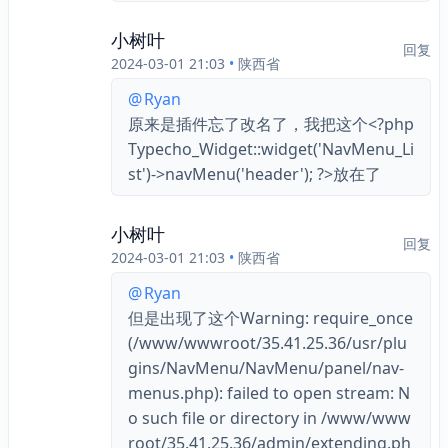
小树叶
回复
2024-03-01 21:03
•
陕西省
@
Ryan
原来是插件忘了改名了，我把这个<?php 
Typecho_Widget::widget('NavMenu_Li
st')->navMenu('header'); ?>放在了
小树叶
回复
2024-03-01 21:03
•
陕西省
@
Ryan
但是出现了这个Warning: require_once
(/www/wwwroot/35.41.25.36/usr/plu
gins/NavMenu/NavMenu/panel/nav-
menus.php): failed to open stream: N
o such file or directory in /www/www
root/35.41.25.36/admin/extending.ph