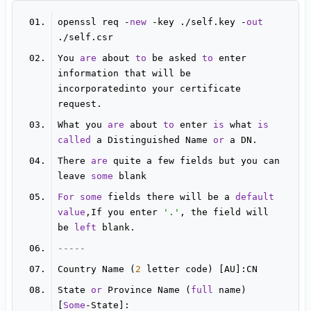
openssl req 
-
new
-
key .
/
self.key 
-
out
.
/
You 
are
 about 
to
 be asked 
to
 enter 
information that will be 
incorporatedinto your certificate 
What you 
are
 about 
to
 enter 
is
 what 
is
called
 a Distinguished Name 
or
There 
are
 quite a few fields but you can 
leave 
some
For
some
 fields there will be a 
default
value
,If you enter 
'.'
, the field will 
be 
left
-----
Country Name (
2
State 
or
 Province Name (
full
 name) 
[
Some
-