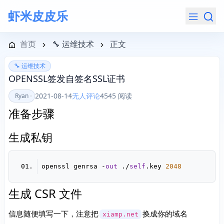
虾米皮皮乐
导航菜单
首页
🔧 运维技术
正文
🔧 运维技术
OPENSSL签发自签名SSL证书
2021-08-14
无人评论
4545 阅读
Ryan
准备步骤
生成私钥
openssl genrsa -
out
 ./
self
.key 
2048
生成 CSR 文件
信息随便填写一下，注意把
换成你的域名
xiamp.net