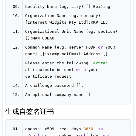
Organization Name (eg, company) 
Organizational Unit Name (eg, section) 
Common Name (e.g. server FQDN 
or
 YOUR 
Please enter the following 
'extra'
attributesto be sent 
with
 your 
生成自签名证书
openssl x509 -req -days 
3650
 -
in
./
self
.csr -signkey ./
self
.key -
out