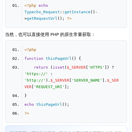
<?php
echo
Typecho_Request
::
getInstance
()-
>
getRequestUrl
(); 
?>
当然，也可以直接使用 PHP 的原生常量获取：
<?php
function
thisPageUrl
(
) 
return
 (
isset
(
$_SERVER
[
'HTTPS'
]) ? 
'https://'
 : 
'http://'
).
$_SERVER
[
'SERVER_NAME'
].
$_SER
VER
[
'REQUEST_URI'
echo
thisPageUrl
?>