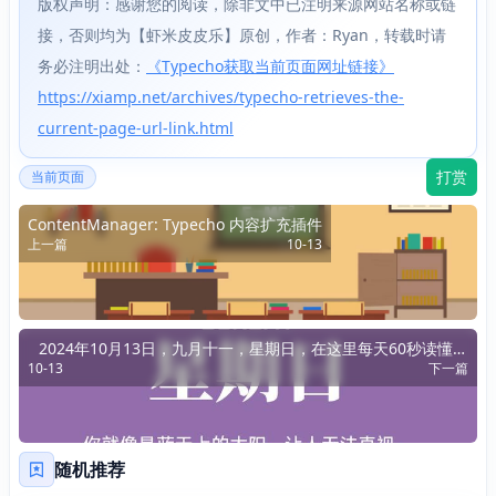
版权声明：感谢您的阅读，除非文中已注明来源网站名称或链
接，否则均为【虾米皮皮乐】原创，作者：Ryan，转载时请
务必注明出处：
《Typecho获取当前页面网址链接》
https://xiamp.net/archives/typecho-retrieves-the-
current-page-url-link.html
打赏
当前页面
ContentManager: Typecho 内容扩充插件
上一篇
10-13
2024年10月13日，九月十一，星期日，在这里每天60秒读懂世
10-13
下一篇
界！
随机推荐