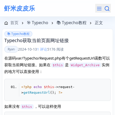
虾米皮皮乐
导航菜单
首页
🎯 Typecho
📚 Typecho教程
正文
📚 Typecho教程
Typecho获取当前页面网址链接
2024-10-13
1 评论
5176 阅读
Ryan
在源码var/Typecho/Request.php有个getRequestUrl函数可以
获取当前网址链接。如果在
是
实例
$this
Widget_Archive
的地方可以直接使用：
<?php
echo
$this
->request-
>
getRequestUrl
(); 
?>
如果没有
，可以这样使用
$this