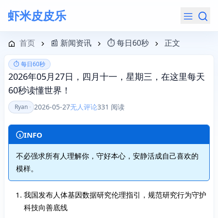
虾米皮皮乐
导航菜单
首页
📰 新闻资讯
⏱️ 每日60秒
正文
⏱️ 每日60秒
2026年05月27日，四月十一，星期三，在这里每天
60秒读懂世界！
2026-05-27
无人评论
331 阅读
Ryan
INFO
不必强求所有人理解你，守好本心，安静活成自己喜欢的
模样。
我国发布人体基因数据研究伦理指引，规范研究行为守护
科技向善底线