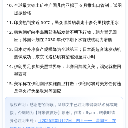
全球最大铝土矿生产国几内亚拟于 6 月推出口管制，试图
提振价格
印度热到接近 50℃，民众顶着酷暑走十多公里找饮用水
韩称朝鲜向半岛西部海域发射不明飞行物，朝方暂无回
应；韩国计划在 2030 年代中期下水首艘核动力潜艇
日本对外净资产规模降为全球第三；日本高超音速发动机
测试成功，东京飞洛杉矶有望缩短至两小时
伊朗男足参加美墨世界杯：比赛日跨境入美，踢完就撤回
墨西哥
美军称在伊朗南部实施自卫打击；伊朗称将对美方任何违
反停火行为采取对等回应
版权声明：感谢您的阅读，除非文中已注明来源网站名称或链
接，否则均为【虾米皮皮乐】原创，作者：Ryan，转载时请
务必注明出处：
《2026年05月27日，四月十一，星期三，在