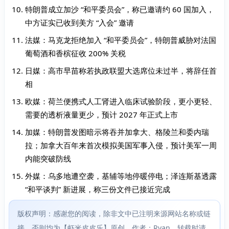
特朗普成立加沙 “和平委员会”，称已邀请约 60 国加入，
中方证实已收到美方 “入会” 邀请
法媒：马克龙拒绝加入 “和平委员会”，特朗普威胁对法国
葡萄酒和香槟征收 200% 关税
日媒：高市早苗称若执政联盟大选席位未过半，将辞任首
相
欧媒：荷兰便携式人工肾进入临床试验阶段，更小更轻、
需要的透析液量更少，预计 2027 年正式上市
加媒：特朗普发图暗示将吞并加拿大、格陵兰和委内瑞
拉；加拿大百年来首次模拟美国军事入侵，预计美军一周
内能突破防线
外媒：乌多地遭空袭，基辅等地停暖停电；泽连斯基透露
“和平谈判” 新进展，称三份文件已接近完成
版权声明：感谢您的阅读，除非文中已注明来源网站名称或链
接，否则均为【虾米皮皮乐】原创，作者：Ryan，转载时请