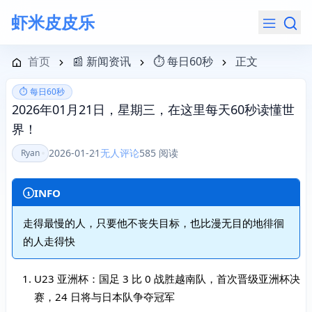
虾米皮皮乐
导航菜单
首页
📰 新闻资讯
⏱️ 每日60秒
正文
⏱️ 每日60秒
2026年01月21日，星期三，在这里每天60秒读懂世
界！
2026-01-21
无人评论
585 阅读
Ryan
INFO
走得最慢的人，只要他不丧失目标，也比漫无目的地徘徊
的人走得快
U23 亚洲杯：国足 3 比 0 战胜越南队，首次晋级亚洲杯决
赛，24 日将与日本队争夺冠军