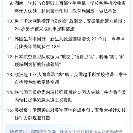
湖南一学校当众砸毁上百部学生手机，学校称手机没收多
年无人认领，起到警示作用，教育局回应：做法不当
男子多次网购榴莲 “仅退款” 后倒卖，安徽淮北警方通报：
24 岁男子被采取刑事强制措施
韩国生育率回升，新生儿数量连续增长 22 个月，今年 4
月比去年同期多生 18%
日本航空自卫队改编为 “航空宇宙自卫队”，明确 “将宇宙
领域列为新的行动领域”
欧洲超 1 亿人遭高温 “烤” 验，英国超千所学校停课，家长
自掏腰包给教室装空调
联合国官员称委内瑞拉强震后逾 5 万人失踪；中方将向委
内瑞拉提供紧急人道主义援助
美媒爆：伊朗袭击对美军基地造成重创，五角大楼计划转
移军力以规避打击
版权声明：感谢您的阅读，除非文中已注明来源网站名称或链