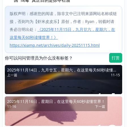
版权声明：感谢您的阅读，除非文中已注明来源网站名称或链
接，否则均为【虾米皮皮乐】原创，作者：Ryan，转载时请
务必注明出处：
《2025年11月15日，九月廿六，星期六，在
这里每天60秒读懂世界！》
https://xiamp.net/archives/daily-20251115.html
你可以问问管理员为什么没有标签？
打赏
2025年11月14日，九月廿五，星期六，在这里每天60秒读懂世
上一篇
11-15
界！
2025年11月16日，星期日，在这里每天60秒读懂世界！
11-16
下一篇