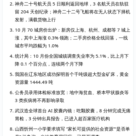
神舟二十号航天员 5 日顺利返回地球，3 名航天员在轨驻
留 204 天创纪录；神舟二十二号飞船将在无人状态下择机
发射，满载货物上行
10 月 70 城房价出炉：新房仅上海、杭州、成都等 7 城上
涨，其中上海涨 0.3% 领跑；二手房价格全线回落，一线
城市平均跌幅为 1.0%
统计局：10 月份全国城镇调查失业率为 5.1%，比上月下
降 0.1 个百分点，连续两个月下降
我国在辽东地区成功探明首个千吨级超大型金矿床，黄金
资源量 1444.49 吨
公务员录用体检标准放宽：地中海贫血、桥本甲状腺炎等
3 类疾病将不再影响录取
武汉造全球首台 AI 胶囊内镜：吃颗胶囊，8 分钟完成无痛
胃检，3 分钟出具报告，已进入超百家医疗机构
山西忻州一小学要求填写 “家长可提供的社会资源”“是否单