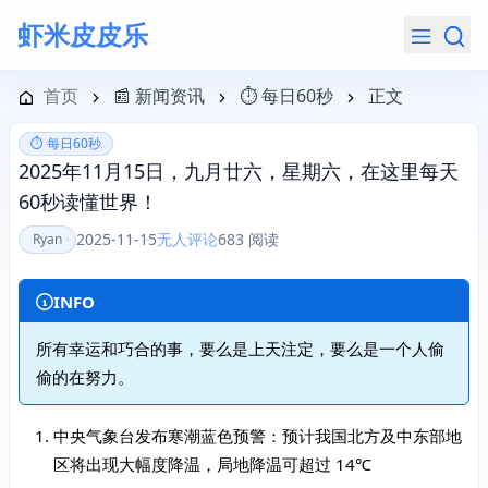
虾米皮皮乐
导航菜单
首页
📰 新闻资讯
⏱️ 每日60秒
正文
⏱️ 每日60秒
2025年11月15日，九月廿六，星期六，在这里每天
60秒读懂世界！
2025-11-15
无人评论
683 阅读
Ryan
INFO
所有幸运和巧合的事，要么是上天注定，要么是一个人偷
偷的在努力。
中央气象台发布寒潮蓝色预警：预计我国北方及中东部地
区将出现大幅度降温，局地降温可超过 14℃