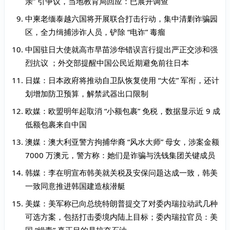
亲” 引争议，当地教育局回应：已展开调查
中柬老缅泰越六国将开展联合打击行动，集中清剿诈骗园
区，全力缉捕涉诈人员，铲除 “电诈” 毒瘤
中国驻日大使就高市早苗涉华错误言行提出严正交涉和强
烈抗议 ；外交部提醒中国公民近期避免前往日本
日媒：日本政府将推动自卫队恢复使用 “大佐” 军衔，还计
划增加防卫预算，解禁武器出口限制
欧媒：欧盟明年起取消 “小额包裹” 免税，数据显示近 9 成
低额包裹来自中国
澳媒：澳大利亚警方拘捕华裔 “风水大师” 母女，涉案金额
7000 万澳元，警方称：她们是诈骗与洗钱集团关键成员
韩媒：李在明宣布韩美就关税及安保问题达成一致，韩美
一致同意推进韩国建造核潜艇
美媒：美军称已向总统特朗普提交了对委内瑞拉动武几种
可选方案，包括打击委境内陆上目标；委内瑞拉官员：美
国 “缉毒” 真正目的是掠夺石油