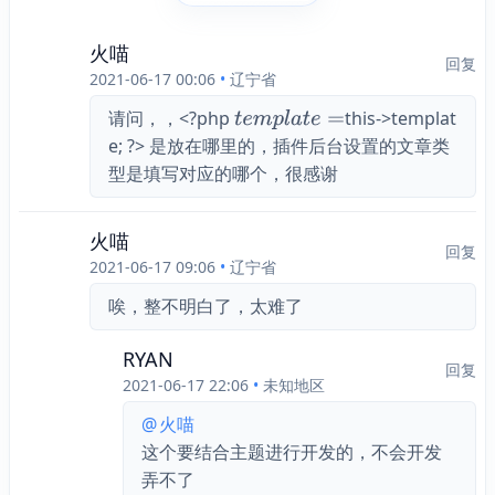
火喵
回复
2021-06-17 00:06
•
辽宁省
请问，，<?php 
this->templat
t
e
m
p
l
a
t
e
=
e; ?> 是放在哪里的，插件后台设置的文章类
$template =$
型是填写对应的哪个，很感谢
火喵
回复
2021-06-17 09:06
•
辽宁省
唉，整不明白了，太难了
RYAN
回复
2021-06-17 22:06
•
未知地区
@
火喵
这个要结合主题进行开发的，不会开发
弄不了