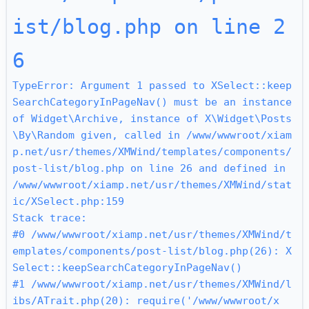
ist/blog.php on line 2
6
TypeError: Argument 1 passed to XSelect::keep
SearchCategoryInPageNav() must be an instance 
of Widget\Archive, instance of X\Widget\Posts
\By\Random given, called in /www/wwwroot/xiam
p.net/usr/themes/XMWind/templates/components/
post-list/blog.php on line 26 and defined in 
/www/wwwroot/xiamp.net/usr/themes/XMWind/stat
ic/XSelect.php:159

Stack trace:

#0 /www/wwwroot/xiamp.net/usr/themes/XMWind/t
emplates/components/post-list/blog.php(26): X
Select::keepSearchCategoryInPageNav()

#1 /www/wwwroot/xiamp.net/usr/themes/XMWind/l
ibs/ATrait.php(20): require('/www/wwwroot/x