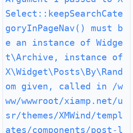
Select::keepSearchCate
goryInPageNav() must b
e an instance of Widge
t\Archive, instance of 
X\Widget\Posts\By\Rand
om given, called in /w
ww/wwwroot/xiamp.net/u
sr/themes/XMWind/templ
ates/components/post-l