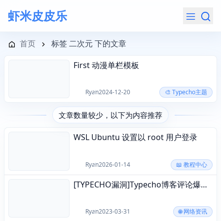
虾米皮皮乐
导航菜单
首页
标签 二次元 下的文章
First 动漫单栏模板
2024-12-20
Ryan
2024-12-20
🎨 Typecho主题
文章数量较少，以下为内容推荐
WSL Ubuntu 设置以 root 用户登录
2026-01-14
Ryan
2026-01-14
📖 教程中心
[TYPECHO漏洞]Typecho博客评论爆出严重的存储型XSS漏洞
2023-03-31
Ryan
2023-03-31
🌐 网络资讯