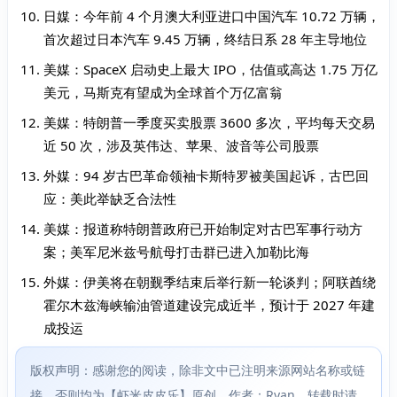
日媒：今年前 4 个月澳大利亚进口中国汽车 10.72 万辆，
首次超过日本汽车 9.45 万辆，终结日系 28 年主导地位
美媒：SpaceX 启动史上最大 IPO，估值或高达 1.75 万亿
美元，马斯克有望成为全球首个万亿富翁
美媒：特朗普一季度买卖股票 3600 多次，平均每天交易
近 50 次，涉及英伟达、苹果、波音等公司股票
外媒：94 岁古巴革命领袖卡斯特罗被美国起诉，古巴回
应：美此举缺乏合法性
美媒：报道称特朗普政府已开始制定对古巴军事行动方
案；美军尼米兹号航母打击群已进入加勒比海
外媒：伊美将在朝觐季结束后举行新一轮谈判；阿联酋绕
霍尔木兹海峡输油管道建设完成近半，预计于 2027 年建
成投运
版权声明：感谢您的阅读，除非文中已注明来源网站名称或链
接，否则均为【虾米皮皮乐】原创，作者：Ryan，转载时请