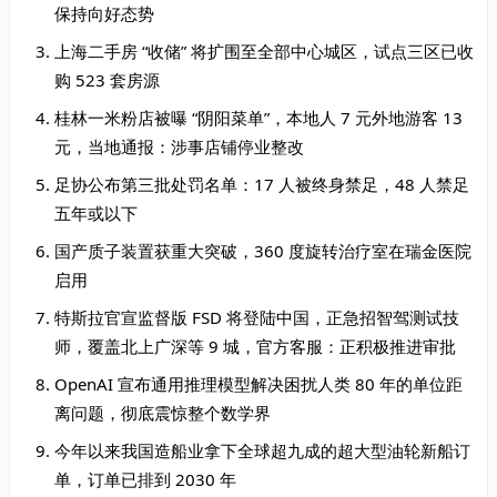
保持向好态势
上海二手房 “收储” 将扩围至全部中心城区，试点三区已收
购 523 套房源
桂林一米粉店被曝 “阴阳菜单”，本地人 7 元外地游客 13
元，当地通报：涉事店铺停业整改
足协公布第三批处罚名单：17 人被终身禁足，48 人禁足
五年或以下
国产质子装置获重大突破，360 度旋转治疗室在瑞金医院
启用
特斯拉官宣监督版 FSD 将登陆中国，正急招智驾测试技
师，覆盖北上广深等 9 城，官方客服：正积极推进审批
OpenAI 宣布通用推理模型解决困扰人类 80 年的单位距
离问题，彻底震惊整个数学界
今年以来我国造船业拿下全球超九成的超大型油轮新船订
单，订单已排到 2030 年