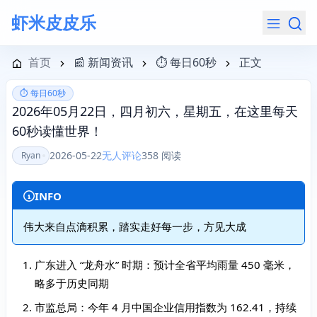
虾米皮皮乐
导航菜单
首页
📰 新闻资讯
⏱️ 每日60秒
正文
⏱️ 每日60秒
2026年05月22日，四月初六，星期五，在这里每天
60秒读懂世界！
2026-05-22
无人评论
358 阅读
Ryan
INFO
伟大来自点滴积累，踏实走好每一步，方见大成
广东进入 “龙舟水” 时期：预计全省平均雨量 450 毫米，
略多于历史同期
市监总局：今年 4 月中国企业信用指数为 162.41，持续