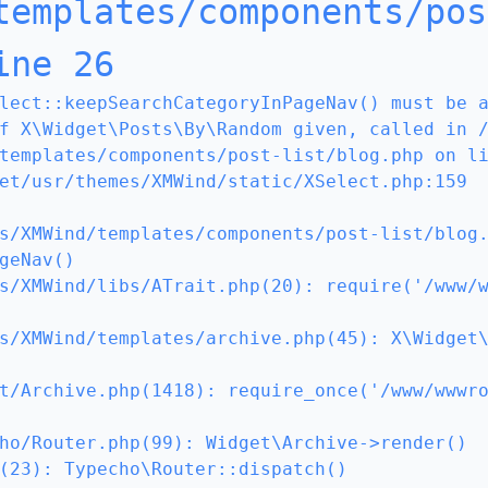
templates/components/pos
ine 26
lect::keepSearchCategoryInPageNav() must be 
f X\Widget\Posts\By\Random given, called in 
templates/components/post-list/blog.php on li
et/usr/themes/XMWind/static/XSelect.php:159

s/XMWind/templates/components/post-list/blog
geNav()

s/XMWind/libs/ATrait.php(20): require('/www/
s/XMWind/templates/archive.php(45): X\Widget
t/Archive.php(1418): require_once('/www/wwwr
ho/Router.php(99): Widget\Archive->render()

(23): Typecho\Router::dispatch()
