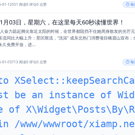
6-01-12
551 阅读
0 评论
0 点赞
⏱️ 
年01月03日，星期六，在这里每天60秒读懂世界！
一个人奋力踮起脚尖靠近太阳的时候，全世界都阻挡不住她周身散发的光芒
客流同比大幅上升：景区限流，“洗浴” 成东北热门消费项目峨眉山宣布：
久免费开放，进...
6-01-03
713 阅读
0 评论
0 点赞
⏱️ 
to XSelect::keepSearchCa
st be an instance of Wid
e of X\Widget\Posts\By\R
in /www/wwwroot/xiamp.ne