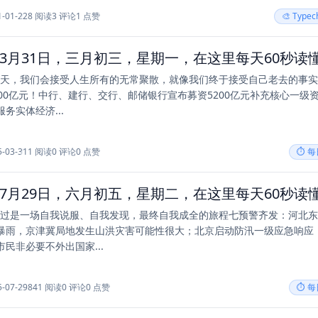
1-01-22
8 阅读
3 评论
1 点赞
🎨 Type
有一天，我们会接受人生所有的无常聚散，就像我们终于接受自己老去的事
000亿元！中行、建行、交行、邮储银行宣布募资5200亿元补充核心一级
务实体经济...
5-03-31
1 阅读
0 评论
0 点赞
⏱️ 
生不过是一场自我说服、自我发现，最终自我成全的旅程七预警齐发：河北
暴雨，京津冀局地发生山洪灾害可能性很大；北京启动防汛一级应急响应
民非必要不外出国家...
5-07-29
841 阅读
0 评论
0 点赞
⏱️ 