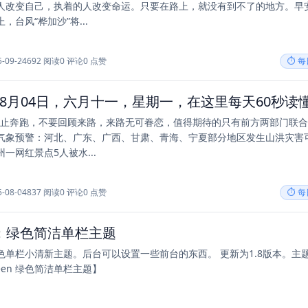
人改变自己，执着的人改变命运。只要在路上，就没有到不了的地方。早安
，台风“桦加沙”将...
5-09-24
692 阅读
0 评论
0 点赞
⏱️ 
要停止奔跑，不要回顾来路，来路无可眷恋，值得期待的只有前方两部门联
气象预警：河北、广东、广西、甘肃、青海、宁夏部分地区发生山洪灾害
一网红景点5人被水...
5-08-04
837 阅读
0 评论
0 点赞
⏱️ 
en：绿色简洁单栏主题
色单栏小清新主题。后台可以设置一些前台的东西。 更新为1.8版本。主
reen 绿色简洁单栏主题】