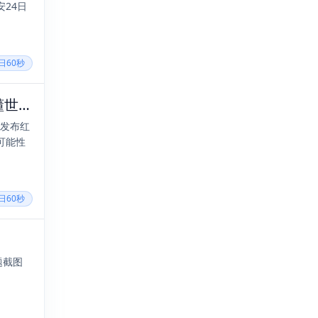
24日
每日60秒
2025年08月04日，六月十一，星期一，在这里每天60秒读懂世界！
合发布红
可能性
每日60秒
题截图