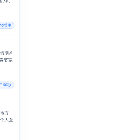
容的可
cho插件
节假期首
成春节宠
每日60秒
的地方
动个人医