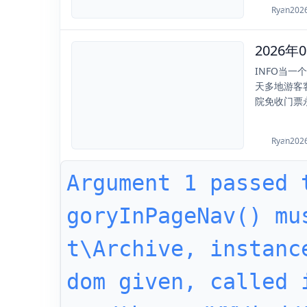
Ryan
202
2026
2026-01-03
INFO当
天多地游客
院免收门票永
Ryan
202
Argument 1 passed 
goryInPageNav() mu
t\Archive, instanc
dom given, called 