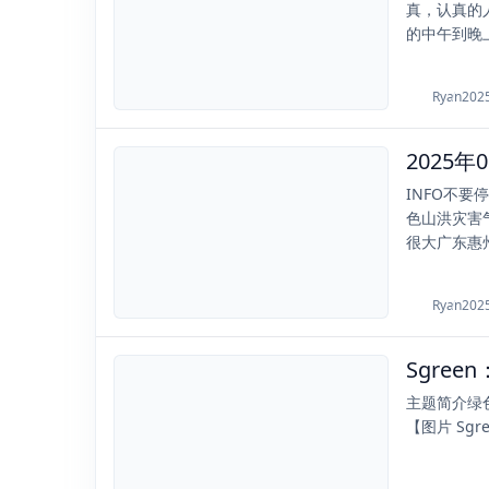
真，认真的
的中午到晚上
Ryan
202
2025-08-04
INFO不
色山洪灾害
很大广东惠州
Ryan
202
Sgre
2021-01-22
主题简介绿
【图片 Sg