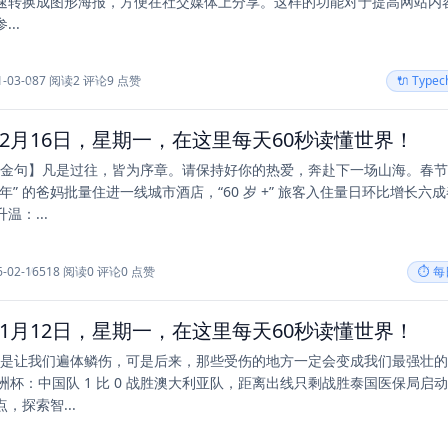
速转换成图形海报，方便在社交媒体上分享。这样的功能对于提高网站内
..
1-03-08
7 阅读
2 评论
9 点赞
🔌 Type
年02月16日，星期一，在这里每天60秒读懂世界！
每日金句】凡是过往，皆为序章。请保持好你的热爱，奔赴下一场山海。春
年” 的爸妈批量住进一线城市酒店，“60 岁 +” 旅客入住量日环比增长六
温：...
6-02-16
518 阅读
0 评论
0 点赞
⏱️ 
年01月12日，星期一，在这里每天60秒读懂世界！
活总是让我们遍体鳞伤，可是后来，那些受伤的地方一定会变成我们最强壮
亚洲杯：中国队 1 比 0 战胜澳大利亚队，距离出线只剩战胜泰国医保局启
，探索智...