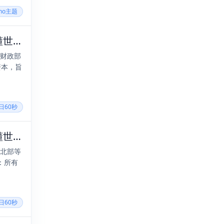
cho主题
2025年03月31日，三月初三，星期一，在这里每天60秒读懂世界！
实财政部
资本，旨
每日60秒
2025年07月29日，六月初五，星期二，在这里每天60秒读懂世界！
东北部等
：所有
每日60秒