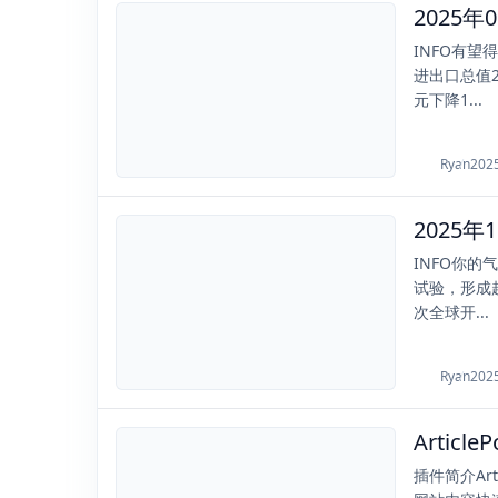
2025-09-09
INFO有
进出口总值2
元下降1...
Ryan
202
2025-11-15
INFO你
试验，形成超
次全球开...
Ryan
202
Articl
2021-03-08
插件简介Ar