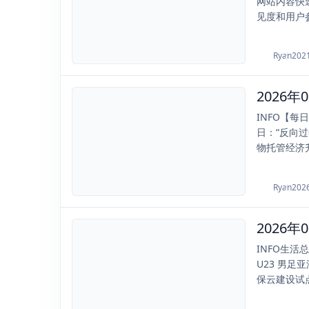
网站内容快
见度和用户参.
Ryan
202
2026
2026-02-16
INFO【
日：“反向过
物托管经济升
Ryan
202
2026
2026-01-12
INFO生
U23 男足
保云建设试点