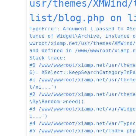
usr/themes/XMWind/
list/blog.php on l
TypeError: Argument 1 passed to XSe
tance of Widget\Archive, instance o
wwroot/xiamp.net/usr/themes/XMWind/
and defined in /www/wwwroot/xiamp.n
Stack trace:

#0 /www/wwwroot/xiamp.net/usr/theme
6): XSelect::keepSearchCategoryInPa
#1 /www/wwwroot/xiamp.net/usr/theme
t/xi...')

#2 /www/wwwroot/xiamp.net/usr/theme
\By\Random->need()

#3 /www/wwwroot/xiamp.net/var/Widge
i...')

#4 /www/wwwroot/xiamp.net/var/Typec
#5 /www/wwwroot/xiamp.net/index.php