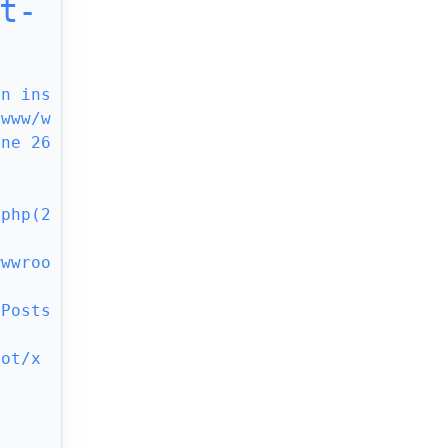
t-
an ins
/www/w
ne 26 
.php(2
wwwroo
\Posts
oot/x