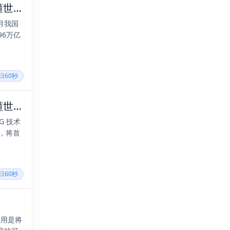
2025年09月09日，七月十八，星期二，在这里每天60秒读懂世界！
月我国
96万亿
每日60秒
2025年11月14日，九月廿五，星期六，在这里每天60秒读懂世界！
G 技术
建，将首
每日60秒
作用是将