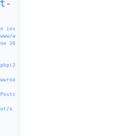
t-
an ins
/www/w
ne 26 
.php(2
wwwroo
\Posts
oot/x