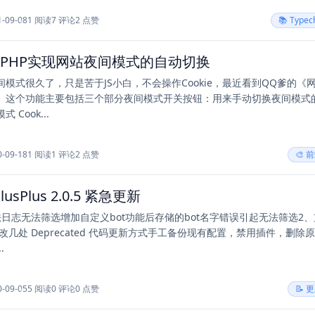
1-09-08
1 阅读
7 评论
2 点赞
📚 Type
和PHP实现网站夜间模式的自动切换
模式很久了，只是苦于JS小白，不会操作Cookie，最近看到QQ爹的《
》这个功能主要包括三个部分夜间模式开关按钮：用来手动切换夜间模式
 Cook...
0-09-18
1 阅读
1 评论
2 点赞
🎨 
PlusPlus 2.0.5 紧急更新
法日志无法筛选增加自定义bot功能后存储的bot名字错误引起无法筛选2、
，修改几处 Deprecated 代码更新方式手工备份现有配置，禁用插件，删除
.
0-09-05
5 阅读
0 评论
0 点赞
📝 