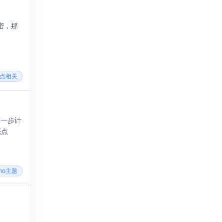
加密，那
站点相关
下一步计
亮点
cho主题