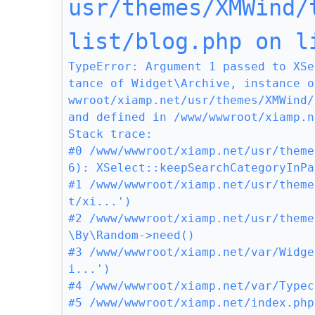
usr/themes/XMWind/
list/blog.php on l
TypeError: Argument 1 passed to XSe
tance of Widget\Archive, instance o
wwroot/xiamp.net/usr/themes/XMWind/
and defined in /www/wwwroot/xiamp.n
Stack trace:

#0 /www/wwwroot/xiamp.net/usr/theme
6): XSelect::keepSearchCategoryInPa
#1 /www/wwwroot/xiamp.net/usr/theme
t/xi...')

#2 /www/wwwroot/xiamp.net/usr/theme
\By\Random->need()

#3 /www/wwwroot/xiamp.net/var/Widge
i...')

#4 /www/wwwroot/xiamp.net/var/Typec
#5 /www/wwwroot/xiamp.net/index.php