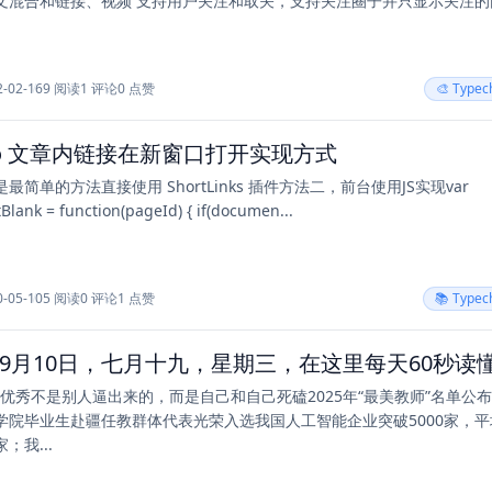
持用户关注和取关，支持关注圈子并只显示关注的内容 支
2-02-16
9 阅读
1 评论
0 点赞
🎨 Type
cho 文章内链接在新窗口打开实现方式
最简单的方法直接使用 ShortLinks 插件方法二，前台使用JS实现var
pageTagretBlank = function(pageId) { if(documen...
0-05-10
5 阅读
0 评论
1 点赞
📚 Type
的优秀不是别人逼出来的，而是自己和自己死磕2025年“最美教师”名单公布
学院毕业生赴疆任教群体代表光荣入选我国人工智能企业突破5000家，平
；我...