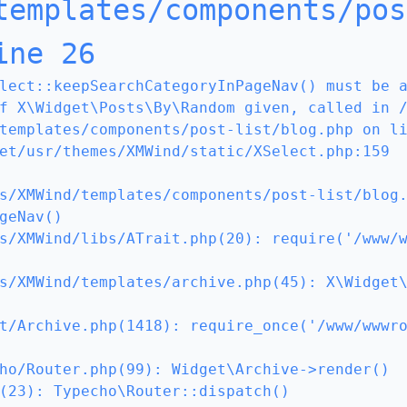
templates/components/pos
ine 26
lect::keepSearchCategoryInPageNav() must be 
f X\Widget\Posts\By\Random given, called in 
templates/components/post-list/blog.php on li
et/usr/themes/XMWind/static/XSelect.php:159

s/XMWind/templates/components/post-list/blog
geNav()

s/XMWind/libs/ATrait.php(20): require('/www/
s/XMWind/templates/archive.php(45): X\Widget
t/Archive.php(1418): require_once('/www/wwwr
ho/Router.php(99): Widget\Archive->render()

(23): Typecho\Router::dispatch()
