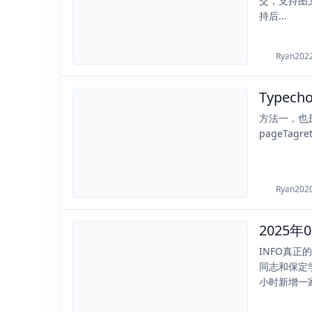
交，支持图文混合和链接、视频 支
持后...
Ryan
202
Type
2020-05-10
方法一，也是
Ryan
202
2025-09-10
INFO真正
同志和保定
小时新增一家