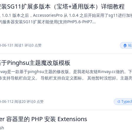
装SG11扩展多版本（宝塔+通用版本）详细教程
 从 1.0.1 版本之后，AccessoriesPro 从 1.0.4 之后开始采用了sg11进行
务器安装SG11扩展才能使用(支持PHP5.6-PHP7...
0-06-13
1 阅读
1 评论
0 点赞
🏠 
y基于Pinghsu主题魔改版模板
nvay是一款基于pinghsu主题的修改版。是我老站友链Rinvay.cc做的。
步支持导航栏自定义。 导航栏支持自定义图标。 其他暂时没想好。主题
0-06-11
2 阅读
20 评论
0 点赞
🎨 Type
er 容器里的 PHP 安装 Extensions
sh