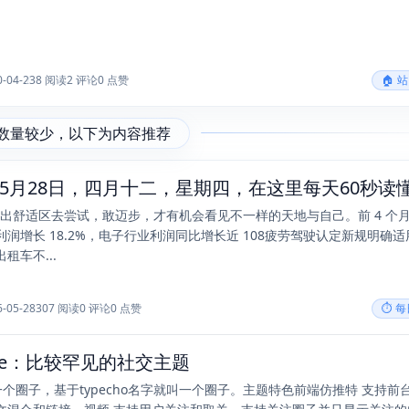
0-04-23
8 阅读
2 评论
0 点赞
🏠 
数量较少，以下为内容推荐
怕踏出舒适区去尝试，敢迈步，才有机会看见不一样的天地与自己。前 4 个
润增长 18.2%，电子行业利润同比增长近 108疲劳驾驶认定新规明确适
租车不...
6-05-28
307 阅读
0 评论
0 点赞
⏱️ 
rcle：比较罕见的社交主题
e 一个圈子，基于typecho名字就叫一个圈子。主题特色前端仿推特 支持前台直接提