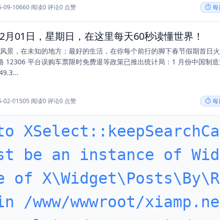
5-09-10
660 阅读
0 评论
0 点赞
⏱️ 
年02月01日，星期日，在这里每天60秒读懂世界！
好的风景，在未知的地方；最好的生活，在你每个前行的脚下春节假期首日
 12306 平台误购车票限时免费退等政策已推出统计局：1 月份中国制
.3...
6-02-01
505 阅读
0 评论
0 点赞
⏱️ 
to XSelect::keepSearchCa
st be an instance of Wid
e of X\Widget\Posts\By\R
in /www/wwwroot/xiamp.ne