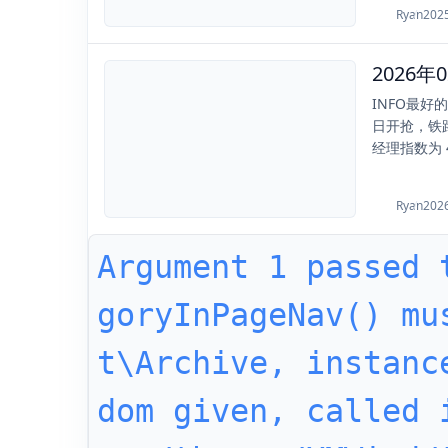
Ryan
202
2026
2026-02-01
INFO最
日开抢，铁路
经理指数为 49
Ryan
202
Argument 1 passed 
goryInPageNav() mu
t\Archive, instanc
dom given, called 