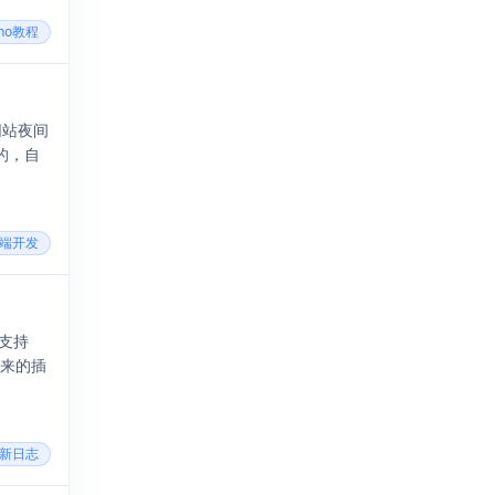
cho教程
网站夜间
的，自
前端开发
支持
原来的插
更新日志