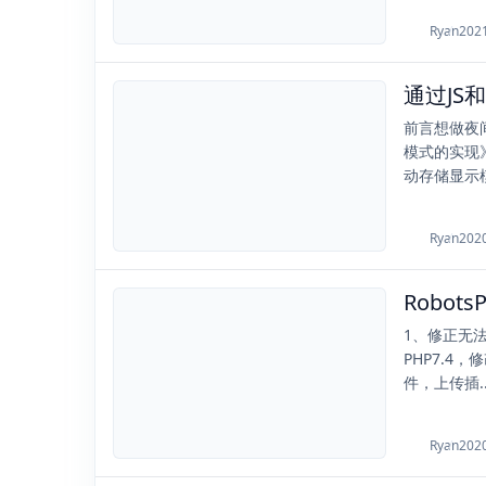
Ryan
202
通过JS
2020-09-18
前言想做夜间
模式的实现
动存储显示模式
Ryan
202
Robots
2020-09-05
1、修正无
PHP7.4
件，上传插..
Ryan
202