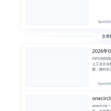
Ryan
202
文章
2026-05-28
INFO别
上工业企业利
围：网约车出
Ryan
202
oneci
2022-02-16
onecircl