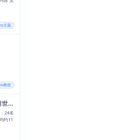
cho主题
cho教程
2025年09月10日，七月十九，星期三，在这里每天60秒读懂世界！
：24名
均约11