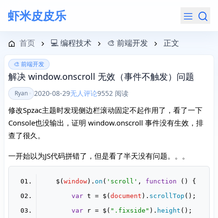
虾米皮皮乐
导航菜单
首页
💻 编程技术
🎨 前端开发
正文
🎨 前端开发
解决 window.onscroll 无效（事件不触发）问题
2020-08-29
无人评论
9552 阅读
Ryan
修改Spzac主题时发现侧边栏滚动固定不起作用了，看了一下
Console也没输出，证明 window.onscroll 事件没有生效，排
查了很久。
一开始以为JS代码拼错了，但是看了半天没有问题。。。
    $(
window
).
on
(
'scroll'
, 
function
 (
var
 t = $(
document
).
scrollTop
var
 r = $(
".fixside"
).
height