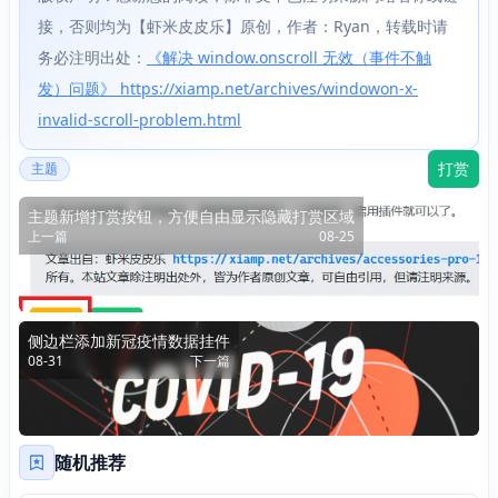
接，否则均为【虾米皮皮乐】原创，作者：Ryan，转载时请
务必注明出处：
《解决 window.onscroll 无效（事件不触
发）问题》 https://xiamp.net/archives/windowon-x-
invalid-scroll-problem.html
打赏
主题
主题新增打赏按钮，方便自由显示隐藏打赏区域
上一篇
08-25
侧边栏添加新冠疫情数据挂件
08-31
下一篇
随机推荐