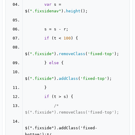
var
 s = 
$(
".fixsidenav"
).
height
if
 (t < 
100
$(
".fixside"
).
removeClass
(
'fixed-top'
        } 
else
$(
".fixside"
).
addClass
(
'fixed-top'
if
/* 
$(".fixside").addClass('fixed-