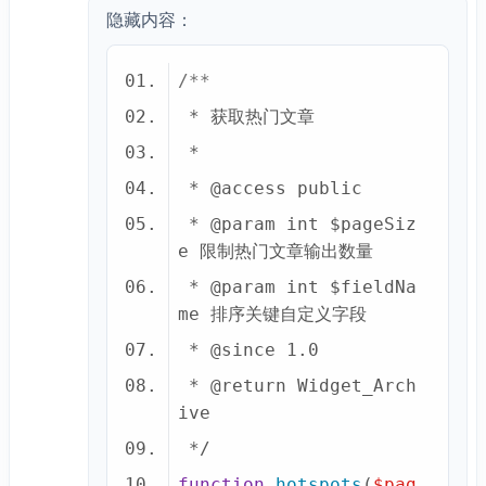
隐藏内容：
 * 
@access
 * 
@param
 int $pageSiz
 * 
@param
 int $fieldNa
 * 
@since
 * 
@return
 Widget_Arch
function
hotspots
(
$pag