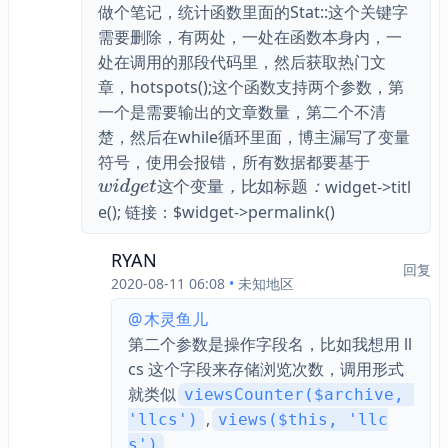
做个笔记，统计函数里面的Stat::这个关键字
需要删除，有两处，一处在函数本身内，一
处在调用的那段代码里，然后获取热门文
章，hotspots();这个函数支持两个参数，第
一个是需要输出的文章数量，第二个不清
楚，然后在while循环里面，博主漏写了变量
符号，使用会报错，所有数据都要基于
widget->titl
这
个
变
量
，
比
如
标
题
：
w
i
d
g
e
t
这
个
变
量
，
比
如
标
题
：
e(); 链接：$widget->permalink()
$widget这个变量，比如标题：$
RYAN
回复
2020-08-11 06:08
•
未知地区
@
木灵鱼儿
第二个参数是操作字段名，比如我想用 ll
cs 这个字段来存储浏览次数，调用形式
就类似
viewsCounter($archive, 
,
'llcs')
views($this, 'llc
s')