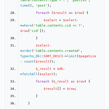
table.contents.type = ?'
, 
'publish'
, 
time
(), 
'post'
foreach
 (
$result
as
$row
$select
 = 
$select
-
>
where
(
'table.contents.cid <> ?'
, 
$row
[
'cid'
$select
-
>
order
(
'table.contents.created'
, 
Typecho_Db
::
SORT_DESC
)->
limit
(
$pageSize
- 
count
(
$result
$_result
 = 
$db
-
>
fetchAll
(
$select
foreach
 (
$_result
as
$row
$result
[] = 
$row