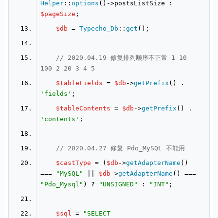
Helper
::
options
()->postsListSize : 
$pageSize
$db
 = 
Typecho_Db
::
get
// 2020.04.19 修复排列顺序不正常 1 10 
100 2 20 3 4 5
$tableFields
 = 
$db
->
getPrefix
() . 
'fields'
$tableContents
 = 
$db
->
getPrefix
() . 
'contents'
// 2020.04.27 修复 Pdo_MySQL 不能用
$castType
 = (
$db
->
getAdapterName
() 
=== 
"MySQL"
 || 
$db
->
getAdapterName
() === 
"Pdo_Mysql"
) ? 
"UNSIGNED"
 : 
"INT"
$sql
 = 
"SELECT 