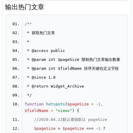
输出热门文章
 * 
@access
 * 
@param
 * 
@param
 * 
@since
 * 
@return
function
hotspots
(
$pageSize
 = -
1
, 
$fieldName
 = 
"views"
) 
//2020.04.22默认遵循默认 pageSize
$pageSize
 = 
$pageSize
 === -
1
 ? 