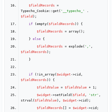
$fieldRecords
 = 
Typecho_Cookie::get(
'__typecho_'
 . 
$field
if
 (empty(
$fieldRecords
$fieldRecords
    } 
else
$fieldRecords
 = explode(
','
, 
$fieldRecords
if
 (!in_array(
$widget
->cid, 
$fieldRecords
$fieldValue
 = 
$fieldValue
$widget
->setField(
$field
, 
'str'
, 
strval(
$fieldValue
), 
$widget
$fieldRecords
[] = 
$widget