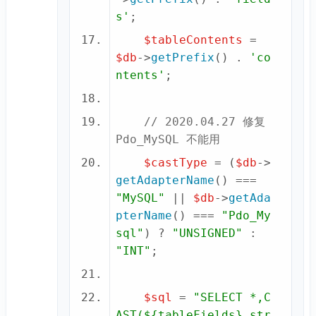
s'
$tableContents
 = 
$db
->
getPrefix
() . 
'co
ntents'
// 2020.04.27 修复 
Pdo_MySQL 不能用
$castType
 = (
$db
->
getAdapterName
() === 
"MySQL"
 || 
$db
->
getAda
pterName
() === 
"Pdo_My
sql"
) ? 
"UNSIGNED"
 : 
"INT"
$sql
 = 
"SELECT *,C
AST(${tableFields}.str