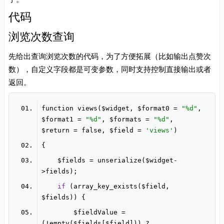
代码
浏览次数查询
先给出查询浏览次数的代码，为了方便拓展（比如输出点赞次
数），自定义字段都是可变参数，同时支持控制直接输出或者
返回。
function views($widget, $format0 = 
"%d"
, 
$format1 = 
"%d"
, $formats = 
"%d"
, 
$return = false, $field = 
'views'
    $fields = unserialize($widget-
if
 (array_key_exists($field, 
        $fieldValue = 
(!empty($fields[$field])) ? 