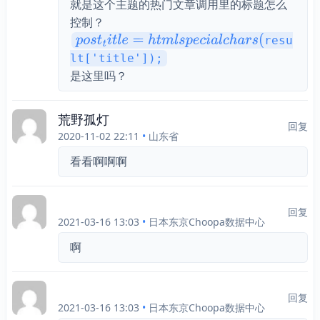
就是这个主题的热门文章调用里的标题怎么
控制？
resu
p
o
s
t
t
i
t
l
e
=
h
t
m
l
s
p
e
c
i
a
l
c
h
a
r
s
$post_title = htmlspecialchars($
lt['title']);
(
是这里吗？
荒野孤灯
回复
2020-11-02 22:11
•
山东省
看看啊啊啊
回复
2021-03-16 13:03
•
日本东京Choopa数据中心
啊
回复
2021-03-16 13:03
•
日本东京Choopa数据中心