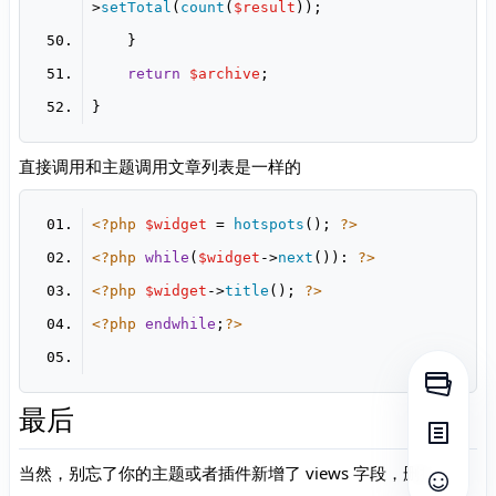
>
setTotal
(
count
(
$result
return
$archive
直接调用和主题调用文章列表是一样的
<?php
$widget
 = 
hotspots
(); 
?>
<?php
while
(
$widget
->
next
()): 
?>
<?php
$widget
->
title
(); 
?>
<?php
endwhile
;
?>
打开侧
最后
打开目
当然，别忘了你的主题或者插件新增了 views 字段，删掉
查看评