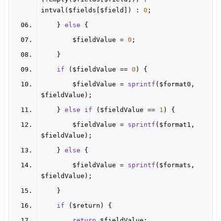
intval($fields[$field]) : 
0
    } 
else
        $fieldValue = 
0
if
 ($fieldValue == 
0
        $fieldValue = 
sprintf
($format0, 
    } 
else
if
 ($fieldValue == 
1
        $fieldValue = 
sprintf
($format1, 
    } 
else
        $fieldValue = 
sprintf
($formats, 
if
return