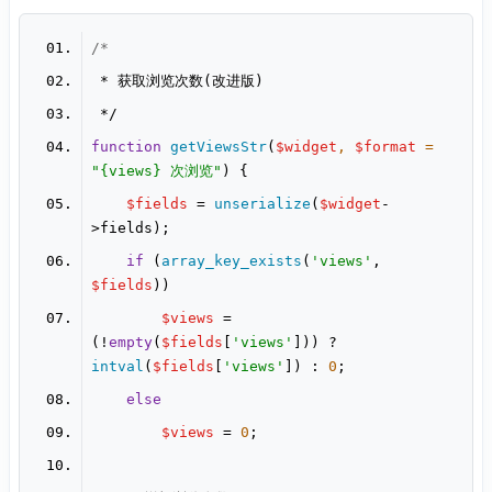
function
getViewsStr
(
$widget
, 
$format
 = 
"{views} 次浏览"
) 
$fields
 = 
unserialize
(
$widget
-
if
 (
array_key_exists
(
'views'
, 
$fields
$views
 = 
(!
empty
(
$fields
[
'views'
])) ? 
intval
(
$fields
[
'views'
]) : 
0
else
$views
 = 
0