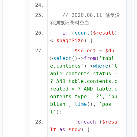
// 2020.08.11 修复没
有浏览记录时空白
if
 (
count
(
$result
) 
< 
$pageSize
$select
 = 
$db
-
>
select
()->
from
(
'tabl
e.contents'
)->
where
(
't
able.contents.status = 
? AND table.contents.c
reated < ? AND table.c
ontents.type = ?'
, 
'pu
blish'
, 
time
(), 
'pos
t'
foreach
 (
$resu
lt
as
$row