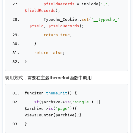
$fieldRecords
 = implode(
','
, 
$fieldRecords
        Typecho_Cookie::
set
(
'__typecho_'
. 
$field
, 
$fieldRecords
return
true
return
false
调用方式，需要在主题themeInit函数中调用
funciton 
themeInit
()
if
($archive->
is
(
'single'
) || 
$archive->
is
(
'page'
)){ 