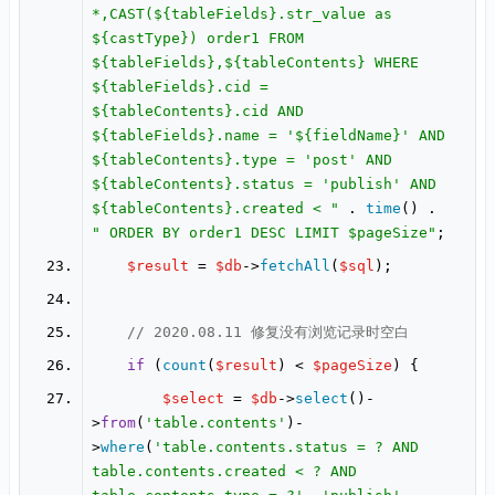
*,CAST(${tableFields}.str_value as 
${castType}) order1 FROM 
${tableFields},${tableContents} WHERE 
${tableFields}.cid = 
${tableContents}.cid AND 
${tableFields}.name = '${fieldName}' AND 
${tableContents}.type = 'post' AND 
${tableContents}.status = 'publish' AND 
${tableContents}.created < "
 . 
time
() . 
" ORDER BY order1 DESC LIMIT 
$pageSize
"
$result
 = 
$db
->
fetchAll
(
$sql
// 2020.08.11 修复没有浏览记录时空白
if
 (
count
(
$result
) < 
$pageSize
$select
 = 
$db
->
select
()-
>
from
(
'table.contents'
)-
>
where
(
'table.contents.status = ? AND 
table.contents.created < ? AND 