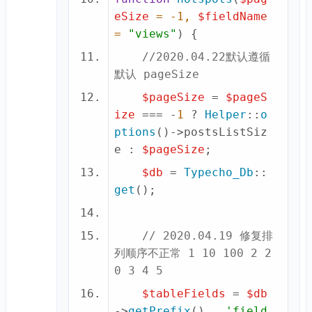
eSize
 = -
1
, 
$fieldName
= 
"views"
) 
//2020.04.22默认遵循
默认 pageSize
$pageSize
 = 
$pageS
ize
 === -
1
 ? 
Helper
::
o
ptions
()->postsListSiz
e : 
$pageSize
$db
 = 
Typecho_Db
::
get
// 2020.04.19 修复排
列顺序不正常 1 10 100 2 2
0 3 4 5
$tableFields
 = 
$db
->
getPrefix
() . 
'field