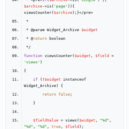
$archive
->is(
'page'
)){ 
viewsCounter(
$archive
 * @param Widget_Archive 
$widget
 * @
return
function
 viewsCounter(
$widget
, 
$field
 = 
'views'
if
 (!
$widget
 instanceof 
return
false
$fieldValue
 = views(
$widget
, 
"%d"
, 
"%d"
, 
"%d"
, 
true
, 
$field