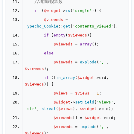
//增加浏览次数
if
 (
$widget
->
is
(
'single'
$vieweds
 = 
Typecho_Cookie
::
get
(
'contents_viewed'
if
 (
empty
(
$vieweds
$vieweds
 = 
array
else
$vieweds
 = 
explode
(
','
, 
$vieweds
if
 (!
in_array
(
$widget
->cid, 
$vieweds
$views
 = 
$views
 + 
1
$widget
->
setField
(
'views'
, 
'str'
, 
strval
(
$views
), 
$widget
$vieweds
[] = 
$widget
$vieweds
 = 
implode
(
','
, 
$vieweds