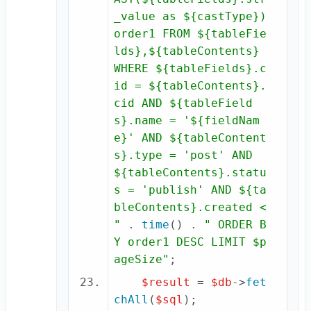
_value as ${castType}) 
order1 FROM ${tableFie
lds},${tableContents} 
WHERE ${tableFields}.c
id = ${tableContents}.
cid AND ${tableField
s}.name = '${fieldNam
e}' AND ${tableContent
s}.type = 'post' AND 
${tableContents}.statu
s = 'publish' AND ${ta
bleContents}.created < 
"
 . 
time
() . 
" ORDER B
Y order1 DESC LIMIT 
$p
ageSize
"
$result
 = 
$db
->
fet
chAll
(
$sql