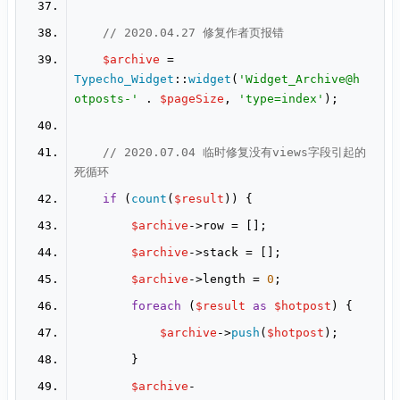
// 2020.04.27 修复作者页报错
$archive
 = 
Typecho_Widget
::
widget
(
'Widget_Archive@h
otposts-'
 . 
$pageSize
, 
'type=index'
// 2020.07.04 临时修复没有views字段引起的
死循环
if
 (
count
(
$result
$archive
$archive
$archive
->length = 
0
foreach
 (
$result
as
$hotpost
$archive
->
push
(
$hotpost
$archive
-