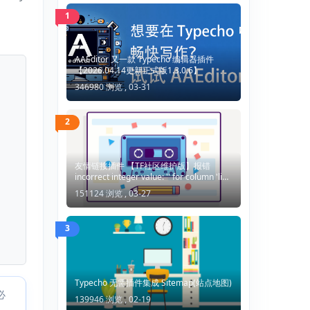
1
AAEditor 又一款 Typecho 编辑器插件
【2026.04.14更新正式版1.3.0.6】
346980 浏览 ,
03-31
2
友情链接插件 【TF社区维护版】报错
incorrect integer value: '' for column 'lid'
at row 1
151124 浏览 ,
03-27
3
Typecho 无需插件集成 Sitemap(站点地图)
必
139946 浏览 ,
02-19