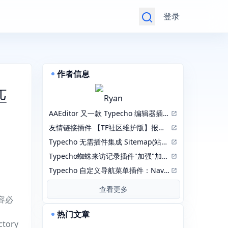
登录
作者信息
匹
Ryan
AAEditor 又一款 Typecho 编辑器插件【2026.04.14更新正式版1.3.0.6】
友情链接插件 【TF社区维护版】报错 incorrect integer value: '' for column 'lid' at row 1
Typecho 无需插件集成 Sitemap(站点地图)
Typecho蜘蛛来访记录插件"加强"加强版：RobotsPlusPlus
Typecho 自定义导航菜单插件：NavMenu 修改版
查看更多
内容必
热门文章
ctory