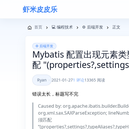
虾米皮皮乐
导航菜单
首页
💻 编程技术
⚙️ 后端开发
正文
⚙️ 后端开发
Mybatis 配置出现元素类型
配 "(properties?,setti
Ryan
2021-01-27
1 评论
13365 阅读
错误太长，标题写不完
Caused by: org.apache.ibatis.builder.Buil
org.xml.sax.SAXParseException; lineN
须匹配
“(properties?,settings?,typeAliases?,type