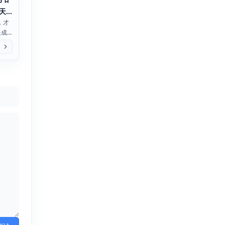
天
，才
是成
迎年