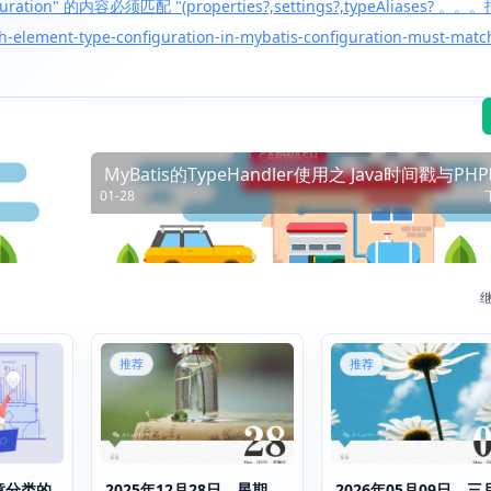
tion" 的内容必须匹配 "(properties?,settings?,typeAliases? 。。。
h-element-type-configuration-in-mybatis-configuration-must-matc
MyBatis的TypeHandler使用之 Java时间戳与PH
01-28
戳
推荐
推荐
文章分类的
2025年12月28日，星期
2026年05月09日，三