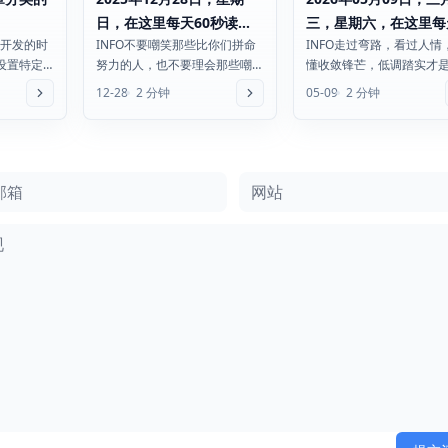
日，在这里每天60秒读懂
三，星期六，在这里每
模板开发的时
INFO不要嘲笑那些比你们拼命
INFO走过弯路，看过人情
世界！
60秒读懂世界！
设置特定
努力的人，也不要理会那些嘲
懂收敛锋芒，低调踏实才
mid 判
笑你拼命努力的人。中央气象
熟的底色。国内成品油价
12-28
2 分钟
05-09
2 分钟
台：元旦假期将有强冷空气...
内第七次上调，95 号汽...
箱
网站