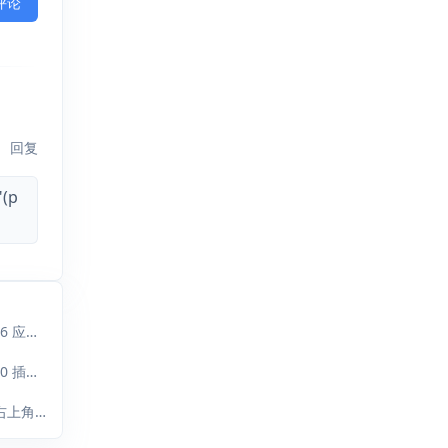
评论
回复
(p
Gavin : 大佬，最新的 2026.04.14更新的正式版1.3.0.6 应该支持 Typecho1...
ididxiaoxiao : 你好作者。我发现Typecho 升级到1.3.0 插件1.2.1无法添加新的链接 添加...
X. : 您好， 升级 typecho 1.3 后，后台编辑文章页，右上角—附件—选择文件上传 点...