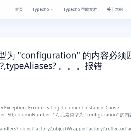
首页
Typecho
Typecho 帮助文档
关于本站
为 "configuration" 的内容必须
ngs?,typeAliases? 。。。报错
derException: Error creating document instance. Cause:
umber: 50; columnNumber: 17; 元素类型为 “configuration” 的
Handlers?,objectFactory?,objectWrapperFactory?,reflectorFa