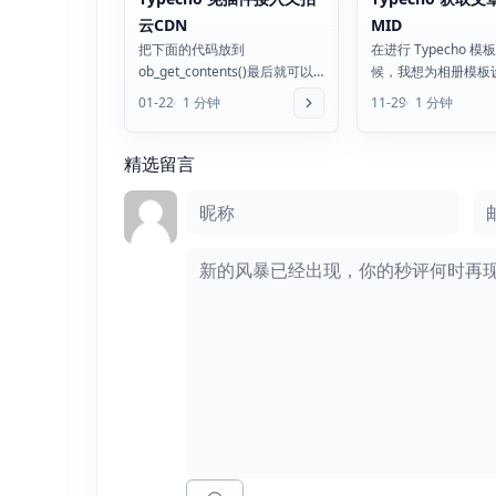
云CDN
MID
把下面的代码放到
在进行 Typecho 
ob_get_contents()最后就可以
候，我想为相册模板
使用又拍云CDN加速了/usr
的样式，于是就想通过 
01-22
1 分钟
11-29
1 分钟
定输出。网上...
精选留言
评论框
昵称
邮