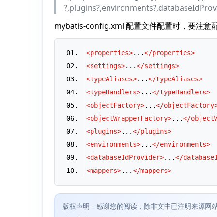
?,plugins?,environments?,databaseIdProv
mybatis-config.xml 配置文件配置时，要
<
properties
>
...
</
properties
>
<
settings
>
...
</
settings
>
<
typeAliases
>
...
</
typeAliases
>
<
typeHandlers
>
...
</
typeHandlers
>
<
objectFactory
>
...
</
objectFactory
<
objectWrapperFactory
>
...
</
object
<
plugins
>
...
</
plugins
>
<
environments
>
...
</
environments
>
<
databaseIdProvider
>
...
</
database
<
mappers
>
...
</
mappers
>
版权声明：感谢您的阅读，除非文中已注明来源网站