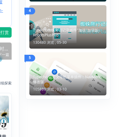
报
h-
4
Typecho蜘蛛来访记录插件"加强"加强版：
打赏
RobotsPlusPlus
130480 浏览 ,
05-30
P时间
下一篇
互转
5
Typecho 自定义导航菜单插件：NavMenu
修改版
继续探索
105880 浏览 ,
03-10
月廿