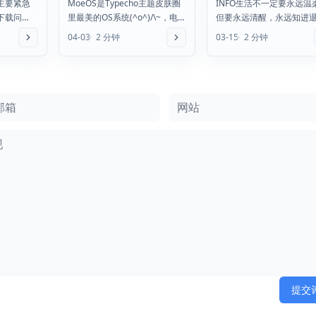
主要紧急
MoeOS是Typecho主题皮肤圈
INFO生活不一定要永远温
主题
60秒读懂世界！
下载问
里最美的OS系统(^o^)/\~，电
但要永远清醒，永远知进
码显示问
脑端默认博客以小窗口形式显
京修订小客车数量调控细
04-03
2 分钟
03-15
2 分钟
可以了。
示，在主...
允许个人将多余车辆转让给.
箱
网站
提交