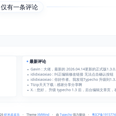
仅有一条评论
最新评论
ididxiaoxiao : 纠正编辑修改链接 无法点击确认按钮
Ttzip天天下载 : 感谢分享分享啊
026
虾米皮皮乐
⋅
Theme
XMWind
⋅
由
Typecho
强力驱动
⋅
粤ICP备1915774