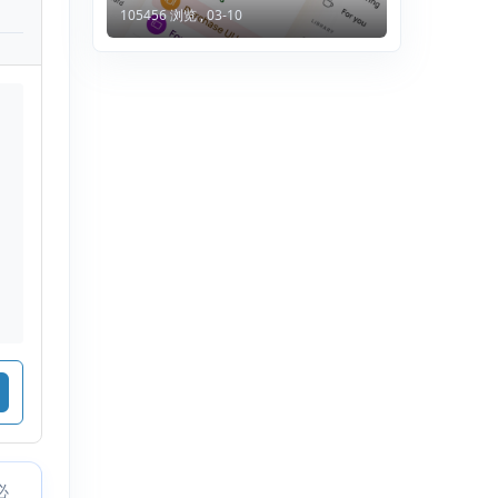
105456 浏览 ,
03-10
必