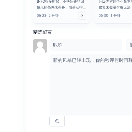
INFO很多时候，不快乐并非因
升级内容这个小版本
60秒读懂世界！
快乐的条件未齐备，而是活得
修复未登录付费无法
不够简单国家气候中心：我国
题，同时修复了提取
06-23
2 分钟
06-30
1 分钟
梅雨季节已全面开启，江南...
题去原文下载更新就
[p...
精选留言
评论框
昵称
邮