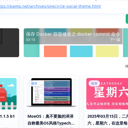
iamp.net/archives/onecircle-social-theme.html
保存 Docker 容器修改之 docker commit 命令
03-10
下一篇
推荐
推荐
1.1.5 b1
MoeOS：臭不要脸的泽泽
2025年03月15日，二
自称最美OS风格Typecho
六，星期六，在这里每