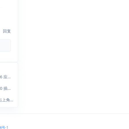
回复
Gavin : 大佬，最新的 2026.04.14更新的正式版1.3.0.6 应该支持 Typecho1...
ididxiaoxiao : 你好作者。我发现Typecho 升级到1.3.0 插件1.2.1无法添加新的链接 添加...
X. : 您好， 升级 typecho 1.3 后，后台编辑文章页，右上角—附件—选择文件上传 点...
4号-1