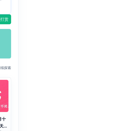
打赏
继续探索
月十
天