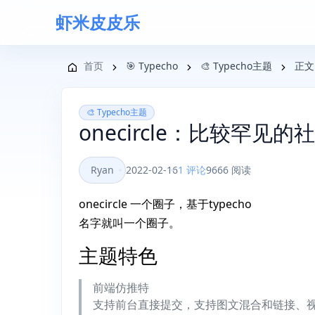
虾米皮皮乐
导航菜单
首页
🎯 Typecho
🎨 Typecho主题
正文
🎨 Typecho主题
onecircle：比较罕见
Ryan
2022-02-16
1 评论
9666 阅读
onecircle 一个圈子，基于typecho
名字就叫一个圈子。
主题特色
前端仿推特
支持前台直接提交，支持图文混合和链接、