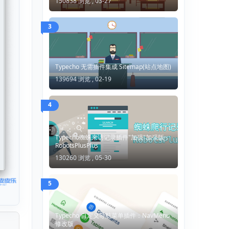
150838 浏览 ,
03-27
3
Typecho 无需插件集成 Sitemap(站点地图)
139694 浏览 ,
02-19
4
Typecho蜘蛛来访记录插件"加强"加强版：
RobotsPlusPlus
130260 浏览 ,
05-30
5
Typecho 自定义导航菜单插件：NavMenu
修改版