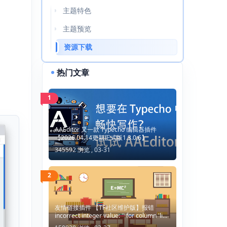
主题特色
主题预览
资源下载
热门文章
1
AAEditor 又一款 Typecho 编辑器插件
【2026.04.14更新正式版1.3.0.6】
345592 浏览 ,
03-31
2
友情链接插件 【TF社区维护版】报错
incorrect integer value: '' for column 'lid'
at row 1