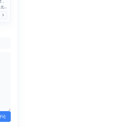
柔，
退北
则：
..
评论