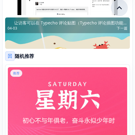
让访客可以在 Typecho 评论贴图（Typecho 评论插图功能实
04-03
下一篇
现）
随机推荐
推荐