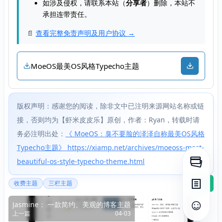
如涉及侵权，请联系本站（
分享者
）删除，本站不
承担连带责任。
📄
查看完整免责声明及用户协议 →
MoeOS最美OS风格Typecho主题
版权声明：感谢您的阅读，除非文中已注明来源网站名称或链
接，否则均为【虾米皮皮乐】原创，作者：Ryan，转载时请
务必注明出处：
《 MoeOS：臭不要脸的泽泽自称最美OS风格
Typecho主题》 https://xiamp.net/archives/moeoss-most-
beautiful-os-style-typecho-theme.html
打开侧
打赏
收费主题
三栏主题
打开目
Jasmine： 一款简约、美观的博客主题
查看评
上一篇
04-03