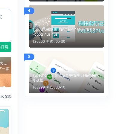
4
必
Typecho蜘蛛来访记录插件"加强"加强版：
RobotsPlusPlus
130200 浏览 ,
05-30
打赏
5
天60
下一篇
界！
Typecho 自定义导航菜单插件：NavMenu
修改版
105299 浏览 ,
03-10
继续探索