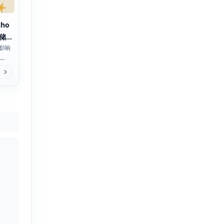
cho
储
日影响