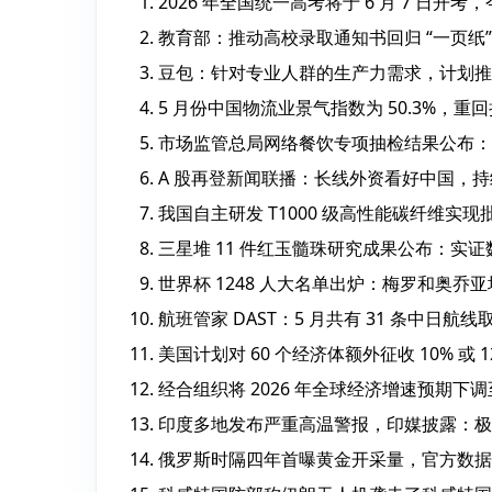
2026 年全国统一高考将于 6 月 7 日开考
教育部：推动高校录取通知书回归 “一页
豆包：针对专业人群的生产力需求，计划推
5 月份中国物流业景气指数为 50.3%，重
市场监管总局网络餐饮专项抽检结果公布：不
A 股再登新闻联播：长线外资看好中国，
我国自主研发 T1000 级高性能碳纤维实现批
三星堆 11 件红玉髓珠研究成果公布：实
世界杯 1248 人大名单出炉：梅罗和奥乔
航班管家 DAST：5 月共有 31 条中日航
美国计划对 60 个经济体额外征收 10% 或 1
经合组织将 2026 年全球经济增速预期下调至 
印度多地发布严重高温警报，印媒披露：极端高
俄罗斯时隔四年首曝黄金开采量，官方数据