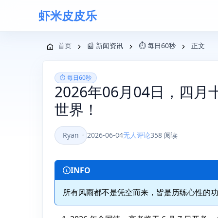
虾米皮皮乐
导航菜单
首页
📰 新闻资讯
⏱️ 每日60秒
正文
⏱️ 每日60秒
2026年06月04日，四
世界！
Ryan
2026-06-04
无人评论
358 阅读
INFO
所有风雨都不是凭空而来，皆是历练心性的