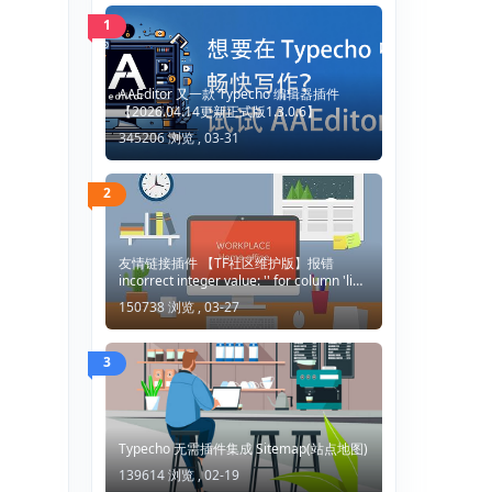
1
AAEditor 又一款 Typecho 编辑器插件
【2026.04.14更新正式版1.3.0.6】
345206 浏览 ,
03-31
2
友情链接插件 【TF社区维护版】报错
incorrect integer value: '' for column 'lid'
at row 1
150738 浏览 ,
03-27
3
Typecho 无需插件集成 Sitemap(站点地图)
139614 浏览 ,
02-19