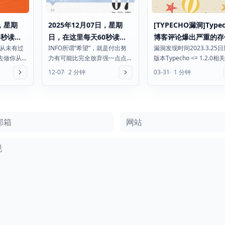
日，星期
2025年12月07日，星期
[TYPECHO漏洞]Type
0秒读懂
日，在这里每天60秒读懂
博客评论爆出严重的存
你从未有过
INFO所谓“希望”，就是付出努
漏洞发现时间2023.3.25
世界！
型XSS漏洞
去做你从
力有可能比完全放弃强一点点
版本Typecho <= 1.2.0相关
暑期档电影
机构数据：去年北上广深等一
Issueshttps...
12-07
2 分钟
03-31
1 分钟
.
线城市餐厅闭店率为 3...
箱
网站