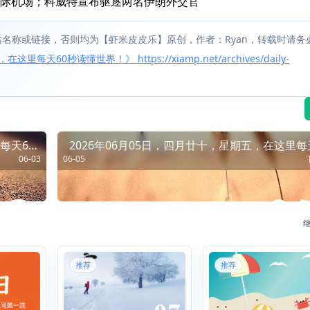
际机场；科威特宣布驱逐两名伊朗外交官
名称或链接，否则均为【虾米皮皮乐】原创，作者：Ryan，转载时请务
天60秒读懂世界！》 https://xiamp.net/archives/daily-
每天60
2026年06月05日，四月廿十，星期五，在这里每
06-03
06-05
秒读懂世
推荐
推荐