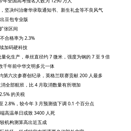
，今年全国高考报名人数为 1290 万人
纸”，坚决纠治奢华录取通知书、新生礼盒等不良风气
出豆包专业版
回扩张区间
合格率为 2.3%
持续加码硬科技
量化生产，单丝直径约 7 微米，强度为钢的 7 至 9 倍
证数千年前中华文明多元一体
亚均第六次参赛创纪录，英格兰联赛贡献 200 人最多
线取消全部航班，比 4 月取消数量有所增加
2.5% 的关税
2.8%，较今年 3 月预测值下调 0.1 个百分点
温单日或致 3400 人死
较机构测算高出近五成