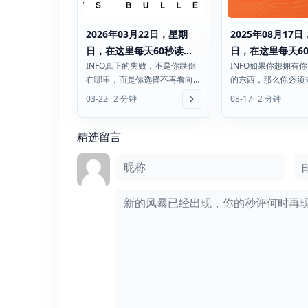
2026年03月22日，星期
2025年08月17
日，在这里每天60秒读懂
日，在这里每天6
INFO真正的失败，不是你跌倒
INFO如果你想拥有
世界！
世界！
在哪里，而是你选择不再看向
的东西，那么你必须
那个要去的方向。我国森林面
未做过的事情2025
03-22
2 分钟
08-17
2 分钟
积达 36.14 亿亩，...
总票房已突破96亿，..
精选留言
评论框
昵称
邮