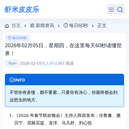
虾米皮皮乐
导航菜单
首页
📰 新闻资讯
⏱️ 每日60秒
正文
⏱️ 每日60秒
2026年02月05日，星期四，在这里每天60秒读懂世
界！
2026-02-05
无人评论
567 阅读
Ryan
INFO
不管你有多慢，都不要紧，只要你有决心，你最终都会到
达想去的地方。
《2026 年春节联欢晚会》主持人阵容发布：任鲁豫、撒
贝宁、尼格买提、龙洋、马凡舒、刘心悦