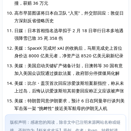
撞，获赔 36 万元
高市早苗图谋将日本自卫队 “入宪”，外交部回应：敦促日
方深刻反省侵略历史
日媒：日本首相指名选举拟于 2 月 18 日举行日本多地遇
强降雪已致 35 死 358 伤
美媒：SpaceX 完成对 xAI 的收购后，马斯克成史上首位
身价达 8000 亿美元者，净资产达 8520 亿美元刷新纪录
美媒：美国启动关键矿产储备计划，日澳韩等 30 国有意
加入美国众议院通过拨款法案，政府部分停摆僵局化解
美媒：比尔・盖茨首次回应涉爱泼斯坦案新指控，称从未
上过岛，后悔认识爱泼斯坦其前妻回应称正义应该被声张
美媒：特朗普同意伊朗要求，预计 6 日在阿曼举行谈判美
军击落一架 “挑衅性” 接近美军航母的伊朗无人机
版权声明：感谢您的阅读，除非文中已注明来源网站名称或链
接，否则均为【虾米皮皮乐】原创，作者：Ryan，转载时请