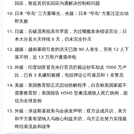
回应，敦促其切实回应沟通解决控制权问题
日本 “夺岛” 三方案曝光，央媒：日本 “夺岛” 方案注定出动
即失败
日媒：石破茂再批高市早苗，为过嘴瘾发表错误言论；日
本大分县火灾持续 6 天，仍未完全扑灭
越媒：越南暴雨引发的洪灾已致 90 人丧生，另有 12 人下
落不明，近 13 万用户遭遇停电
外媒：印度劫匪冒充央行官员拦截运钞车劫走 7000 万卢
比，已有 3 名嫌犯被捕，包括押运公司雇员和 1 名警员
美媒：美国教育部正式启动拆解程序，白宫称美国家庭不
需要教育部；美国报告 H5N5 型禽流感致人死亡病例，据
信为全球首例
外媒：泽连斯基就美乌会谈发声明：双方达成共识，美方
和平方案有望纳入乌核心利益关切，乌方正在努力实现最
终结束流血和战争