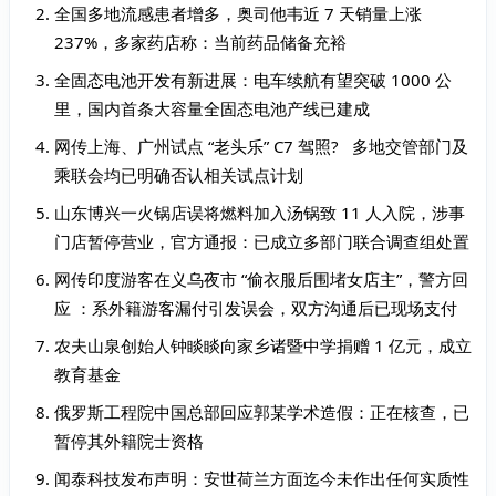
全国多地流感患者增多，奥司他韦近 7 天销量上涨
237%，多家药店称：当前药品储备充裕
全固态电池开发有新进展：电车续航有望突破 1000 公
里，国内首条大容量全固态电池产线已建成
网传上海、广州试点 “老头乐” C7 驾照? 多地交管部门及‌
乘联会均已明确否认相关试点计划
山东博兴一火锅店误将燃料加入汤锅致 11 人入院，涉事
门店暂停营业，官方通报：已成立多部门联合调查组处置
网传印度游客在义乌夜市 “偷衣服后围堵女店主”，警方回
应 ：系外籍游客漏付引发误会，双方沟通后已现场支付
农夫山泉创始人钟睒睒向家乡诸暨中学捐赠 1 亿元，成立
教育基金
俄罗斯工程院中国总部回应郭某学术造假：正在核查，已
暂停其外籍院士资格
闻泰科技发布声明：安世荷兰方面迄今未作出任何实质性