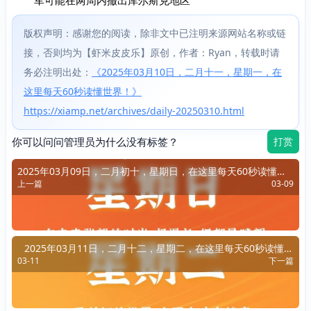
版权声明：感谢您的阅读，除非文中已注明来源网站名称或链
接，否则均为【虾米皮皮乐】原创，作者：Ryan，转载时请
务必注明出处：
《2025年03月10日，二月十一，星期一，在
这里每天60秒读懂世界！》
https://xiamp.net/archives/daily-20250310.html
你可以问问管理员为什么没有标签？
打赏
2025年03月09日，二月初十，星期日，在这里每天60秒读懂世
上一篇
03-09
界！
2025年03月11日，二月十二，星期二，在这里每天60秒读懂世
03-11
下一篇
界！