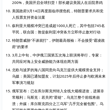
200%，美国开启全球扫货！部长建议美国人在后院养鸡
美国政府3月14日再度面临停摆危机，特朗普要求共和党
人投票支持资金法案
叙利亚大规模冲突已造成超1000人死亡，其中包括745名
平民，联合国：敦促叙利亚冲突各方立即停止敌对行动
特朗普威胁"不谈就打"，伊朗最高领袖：不会接受"霸凌政
府"的要求
3月上中旬，中伊俄三国第五次海上联演将举行，专家：
共同应对海上安全威胁能力体现在两方面
北欧与波罗的海八国同意向乌克兰提供大规模资金支持；
乌媒：美国已通知盟友，计划2025年后停止参与欧洲未来
军事演习规划
俄军宣布：已在库尔斯克州转入全线大规模进攻，进展非
常顺利；马斯克：若关闭"星链"，乌克兰整个前线将崩
溃；外媒：库尔斯克四分之三乌军"几乎完全被包围"。乌
军可能在两周内撤出库尔斯克地区