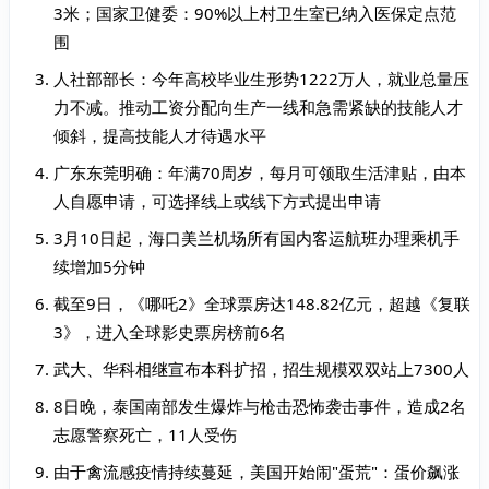
3米；国家卫健委：90%以上村卫生室已纳入医保定点范
围
人社部部长：今年高校毕业生形势1222万人，就业总量压
力不减。推动工资分配向生产一线和急需紧缺的技能人才
倾斜，提高技能人才待遇水平
广东东莞明确：年满70周岁，每月可领取生活津贴，由本
人自愿申请，可选择线上或线下方式提出申请
3月10日起，海口美兰机场所有国内客运航班办理乘机手
续增加5分钟
截至9日，《哪吒2》全球票房达148.82亿元，超越《复联
3》，进入全球影史票房榜前6名
武大、华科相继宣布本科扩招，招生规模双双站上7300人
8日晚，泰国南部发生爆炸与枪击恐怖袭击事件，造成2名
志愿警察死亡，11人受伤
由于禽流感疫情持续蔓延，美国开始闹"蛋荒"：蛋价飙涨