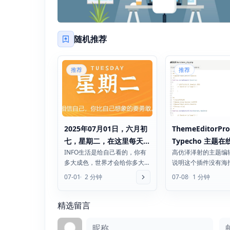
随机推荐
推荐
推荐
2025年07月01日，六月初
ThemeEditorPro
七，星期二，在这里每天
Typecho 主题
INFO生活是给自己看的，你有
高仿泽泽射的主题编
60秒读懂世界！
强插件
多大成色，世界才会给你多大
说明这个插件没有海
脸色中指研究院：今年上半年
杂，只需要将插件压
07-01
2 分钟
07-08
1 分钟
百强房企销售额18364...
到 /usr/plugins...
精选留言
评论框
昵称
邮