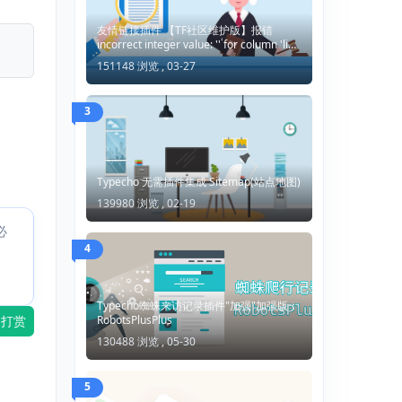
友情链接插件 【TF社区维护版】报错
incorrect integer value: '' for column 'lid'
at row 1
151148 浏览 ,
03-27
3
Typecho 无需插件集成 Sitemap(站点地图)
139980 浏览 ,
02-19
必
4
Typecho蜘蛛来访记录插件"加强"加强版：
RobotsPlusPlus
打赏
130488 浏览 ,
05-30
5