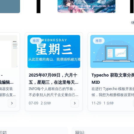
推荐
推荐
 -
2025年07月09日，六月十
Typecho 获取文章分
在线编辑增
五，星期三，在这里每天
MID
辑器安装
INFO每个人都有自己的节奏，
在进行 Typecho 模板开
60秒读懂世界！
报那么复
不必拿别人的尺子去丈量自己
候，我想为相册模板设置
缩包上传
的生活发改委：我国新增下达
的样式，于是就想通过 mid
07-09
2 分钟
11-29
1 分钟
100亿元以工代赈中央投...
定输出。网上...
箱
网站