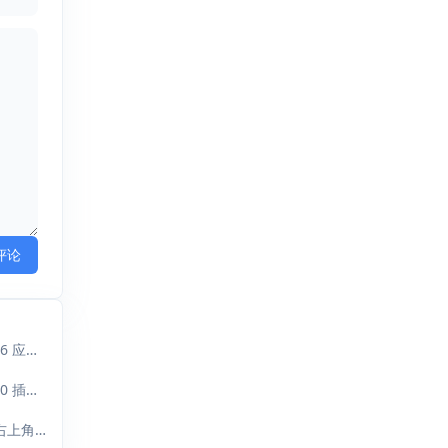
评论
Gavin : 大佬，最新的 2026.04.14更新的正式版1.3.0.6 应该支持 Typecho1...
ididxiaoxiao : 你好作者。我发现Typecho 升级到1.3.0 插件1.2.1无法添加新的链接 添加...
X. : 您好， 升级 typecho 1.3 后，后台编辑文章页，右上角—附件—选择文件上传 点...