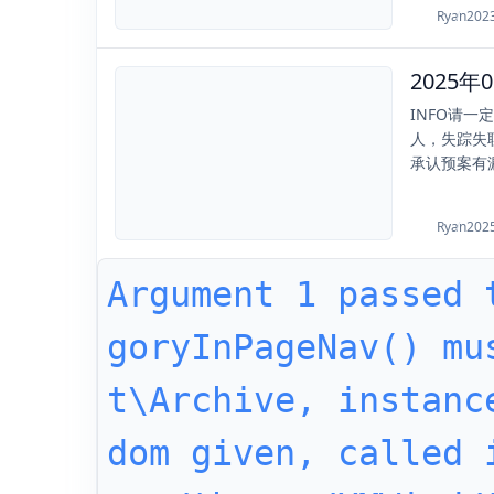
Ryan
202
2025-08-01
INFO请
人，失踪失
承认预案有漏
Ryan
202
Argument 1 passed 
goryInPageNav() mu
t\Archive, instanc
dom given, called 