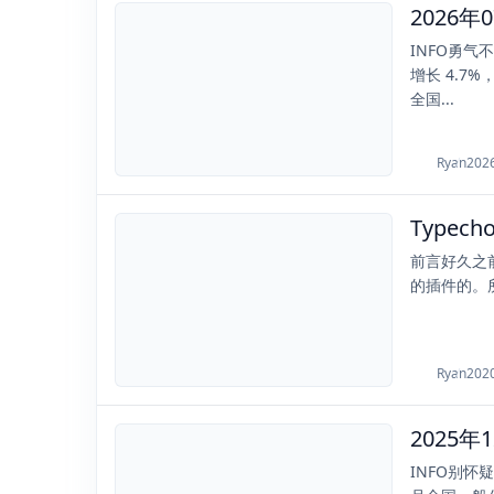
2026
2026-07-16
INFO勇气
增长 4.7
全国...
Ryan
202
Typec
2020-05-05
前言好久之前
的插件的。所
Ryan
202
2025
2025-12-18
INFO别