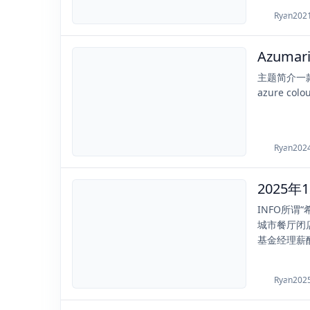
Ryan
202
Azuma
2024-06-11
主题简介一款扁平
azure col
Ryan
202
2025
2025-12-07
INFO所
城市餐厅闭店
基金经理薪酬
Ryan
202