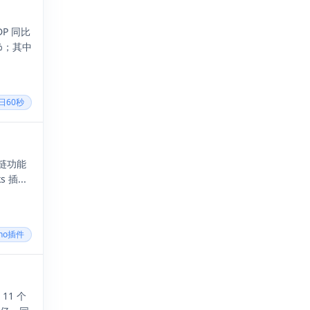
P 同比
%；其中
每日60秒
内链功能
插...
cho插件
1 个