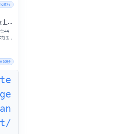
cho教程
2025年08月01日，六月初八，星期五，在这里每天60秒读懂世界！
亡44
移范围，
每日60秒
te
ge
an
t/