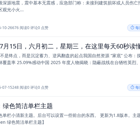
.5 级深源地震，震中基本无震感，应急部门称：未接到建筑损坏或人员伤亡
观光小火...
5-10-26
676 阅读
0 评论
0 点赞
⏱️ 
从不是终点，而是沉淀蓄力、逆风翻盘的起点我国自然资源 “家底” 公布：摸清
覆盖率 25.09%感动中国 2025 年度人物揭晓：隐蔽战线在台牺牲英烈
6-07-15
248 阅读
0 评论
0 点赞
⏱️ 
en：绿色简洁单栏主题
色单栏小清新主题。后台可以设置一些前台的东西。 更新为1.8版本。主
reen 绿色简洁单栏主题】