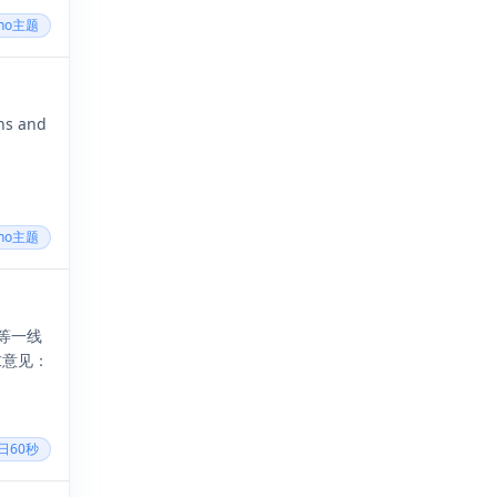
cho主题
s and
cho主题
等一线
求意见：
每日60秒