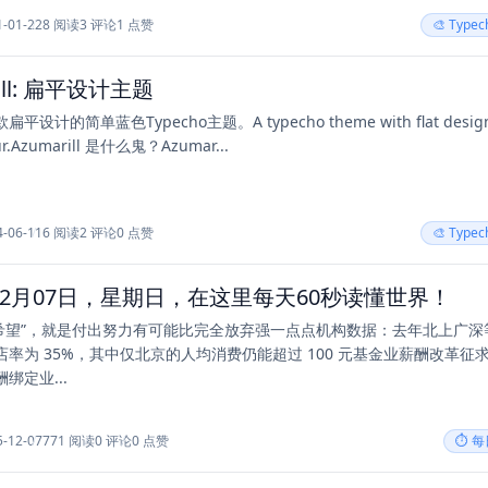
1-01-22
8 阅读
3 评论
1 点赞
🎨 Type
rill: 扁平设计主题
设计的简单蓝色Typecho主题。A typecho theme with flat design
our.Azumarill 是什么鬼？Azumar...
4-06-11
6 阅读
2 评论
0 点赞
🎨 Type
年12月07日，星期日，在这里每天60秒读懂世界！
谓“希望”，就是付出努力有可能比完全放弃强一点点机构数据：去年北上广深
率为 35%，其中仅北京的人均消费仍能超过 100 元基金业薪酬改革征
绑定业...
5-12-07
771 阅读
0 评论
0 点赞
⏱️ 