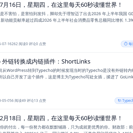
年07月16日，星期四，在这里每天60秒读懂世界！
不是不害怕，是害怕到发抖，脚却先于理智迈了出去2026 年上半年我国 GD
%，新动能贡献率超过四成2026 年上半年社会消费品零售总额同比增长 1.3
6-07-16
262 阅读
0 评论
0 点赞
⏱️ 
ho 外链转换成内链插件：ShortLinks
从WordPress转到Typecho的时候发现当时的Typecho是没有外链转
以自己开发了这个插件，这是博主为Typecho写处女插，揉进了 GoLinks 
0-05-05
6 阅读
49 评论
13 点赞
🔌 Type
年12月18日，星期四，在这里每天60秒读懂世界！
怀疑你的付出，每一份努力都在默默铺路，只为成就更优秀的你。财政部：前 1