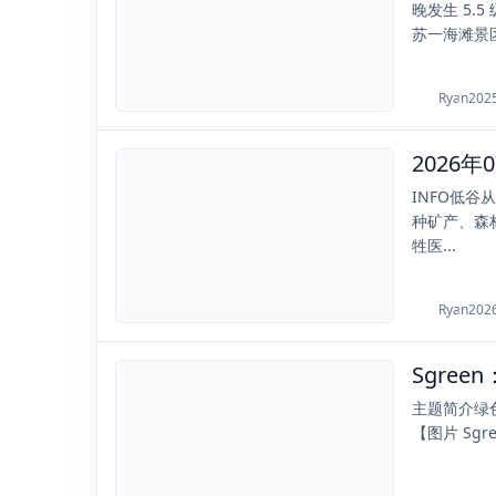
晚发生 5
苏一海滩景区
Ryan
202
2026-07-15
INFO低谷
种矿产、森林
牲医...
Ryan
202
Sgre
2021-01-22
主题简介绿
【图片 Sg