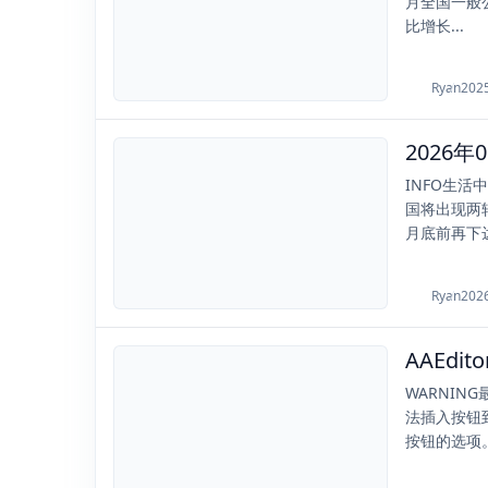
月全国一般公
比增长...
Ryan
202
2026-06-19
INFO生
国将出现两
月底前再下达 
Ryan
202
AAEdi
2023-03-06
WARNIN
法插入按钮
按钮的选项。.