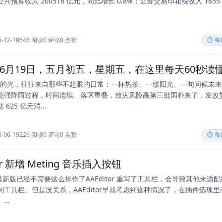
共预算收入 200516 亿元，同比增长 0.8%；证券交易印花税收入 1855
5-12-18
646 阅读
0 评论
0 点赞
⏱️ 
活中的光，往往来自那些不起眼的日常：一杯热茶、一缕阳光、一句问候未
轮强降雨过程，时间连续、落区重叠，致灾风险高第三批国补来了，发改
625 亿元消...
6-06-19
226 阅读
0 评论
0 点赞
⏱️ 
tor 新增 Meting 音乐插入按钮
G最新版已经不需要这么操作了AAEditor 重写了工具栏，会导致其他未适
到工具栏。但是没关系，AAEditor早就考虑到这种情况了，在插件选项里
..