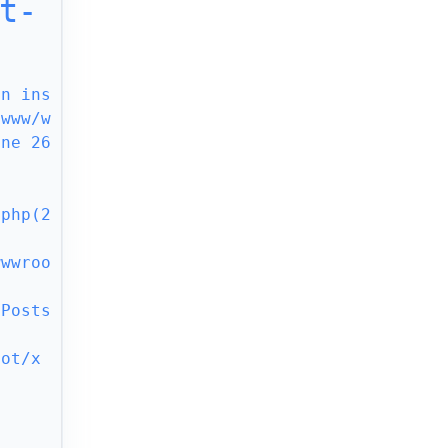
t-
an ins
/www/w
ne 26 
.php(2
wwwroo
\Posts
oot/x