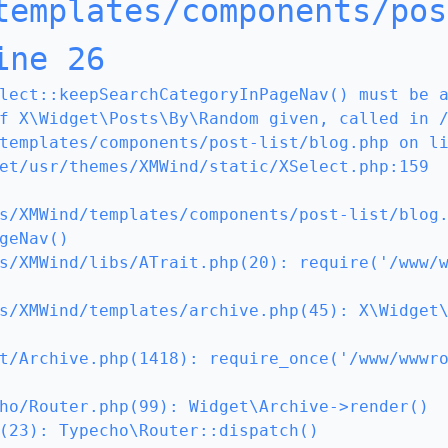
templates/components/pos
ine 26
lect::keepSearchCategoryInPageNav() must be 
f X\Widget\Posts\By\Random given, called in 
templates/components/post-list/blog.php on li
et/usr/themes/XMWind/static/XSelect.php:159

s/XMWind/templates/components/post-list/blog
geNav()

s/XMWind/libs/ATrait.php(20): require('/www/
s/XMWind/templates/archive.php(45): X\Widget
t/Archive.php(1418): require_once('/www/wwwr
ho/Router.php(99): Widget\Archive->render()

(23): Typecho\Router::dispatch()
