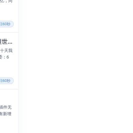
 亿，同
每日60秒
2026年06月19日，五月初五，星期五，在这里每天60秒读懂世界！
来十天我
委：6
每日60秒
配插件无
有新增