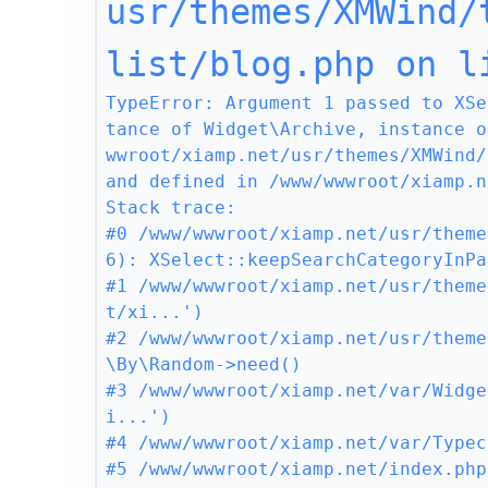
usr/themes/XMWind/
list/blog.php on l
TypeError: Argument 1 passed to XSe
tance of Widget\Archive, instance o
wwroot/xiamp.net/usr/themes/XMWind/
and defined in /www/wwwroot/xiamp.n
Stack trace:

#0 /www/wwwroot/xiamp.net/usr/theme
6): XSelect::keepSearchCategoryInPa
#1 /www/wwwroot/xiamp.net/usr/theme
t/xi...')

#2 /www/wwwroot/xiamp.net/usr/theme
\By\Random->need()

#3 /www/wwwroot/xiamp.net/var/Widge
i...')

#4 /www/wwwroot/xiamp.net/var/Typec
#5 /www/wwwroot/xiamp.net/index.php