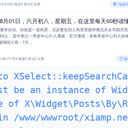
3-03-06
6 阅读
2 评论
0 点赞
📚 Type
一定要有自信。你就是一道风景，没必要在别人风景里面仰视北京全市因灾死
联9人，其中密云一养老中心31人遇难，官方通报：未将养老中心列入转
洞统计局：7月...
5-08-01
763 阅读
0 评论
0 点赞
⏱️ 
to XSelect::keepSearchCa
st be an instance of Wid
e of X\Widget\Posts\By\R
in /www/wwwroot/xiamp.ne