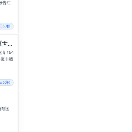
报告江
每日60秒
2026年07月15日，六月初二，星期三，在这里每天60秒读懂世界！
 164
、援非牺
每日60秒
题截图