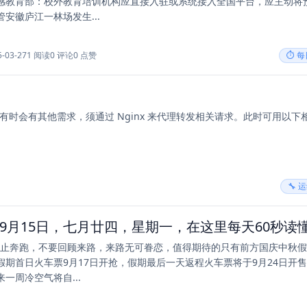
感教育部：校外教育培训机构应直接入驻或系统接入全国平台，应主动将
安徽庐江一林场发生...
5-03-27
1 阅读
0 评论
0 点赞
⏱️ 
口的，但有时会有其他需求，须通过 Nginx 来代理转发相关请求。此时可用以下
🔧 
要停止奔跑，不要回顾来路，来路无可眷恋，值得期待的只有前方国庆中秋
假期首日火车票9月17日开抢，假期最后一天返程火车票将于9月24日开
一周冷空气将自...