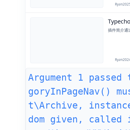
Ryan
202
Typech
2024-11-12
插件简介通过
Ryan
202
Argument 1 passed 
goryInPageNav() mu
t\Archive, instanc
dom given, called 