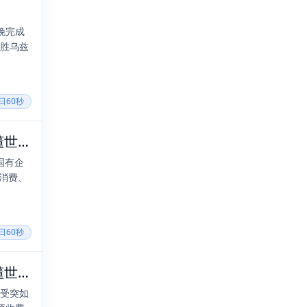
晚完成
战胜乌兹
每日60秒
2025年08月30日，七月初八，星期六，在这里每天60秒读懂世界！
国有企
消费、
每日60秒
2025年03月27日，二月廿八，星期四，在这里每天60秒读懂世界！
接受突如