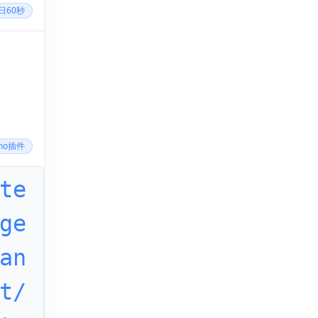
每日60秒
cho插件
te
ge
an
t/