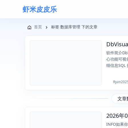
虾米皮皮乐
导航菜单
首页
标签 数据库管理 下的文章
DbVis
2025-11-13
软件简介Db
心功能可视
细信息SQL 执
Ryan
202
文章
2026
2026-02-18
INFO如果