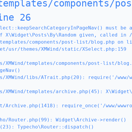
templates/components/pos
ine 26
lect::keepSearchCategoryInPageNav() must be 
f X\Widget\Posts\By\Random given, called in 
templates/components/post-list/blog.php on li
et/usr/themes/XMWind/static/XSelect.php:159

s/XMWind/templates/components/post-list/blog
geNav()

s/XMWind/libs/ATrait.php(20): require('/www/
s/XMWind/templates/archive.php(45): X\Widget
t/Archive.php(1418): require_once('/www/wwwr
ho/Router.php(99): Widget\Archive->render()

(23): Typecho\Router::dispatch()
