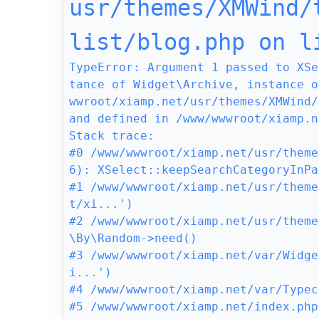
usr/themes/XMWind/
list/blog.php on l
TypeError: Argument 1 passed to XSe
tance of Widget\Archive, instance o
wwroot/xiamp.net/usr/themes/XMWind/
and defined in /www/wwwroot/xiamp.n
Stack trace:

#0 /www/wwwroot/xiamp.net/usr/theme
6): XSelect::keepSearchCategoryInPa
#1 /www/wwwroot/xiamp.net/usr/theme
t/xi...')

#2 /www/wwwroot/xiamp.net/usr/theme
\By\Random->need()

#3 /www/wwwroot/xiamp.net/var/Widge
i...')

#4 /www/wwwroot/xiamp.net/var/Typec
#5 /www/wwwroot/xiamp.net/index.php