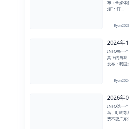
布：全媒体触
爆”：订...
Ryan
202
2024-11-25
INFO每
真正的自我
发布：我国大
Ryan
202
2026
2026-02-11
INFO选
马、叮咚等
费不变广东汕