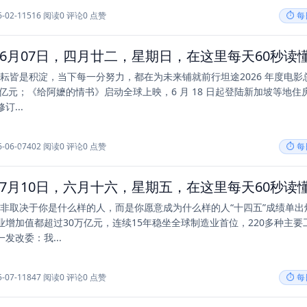
6-02-11
516 阅读
0 评论
0 点赞
⏱️ 
耕耘皆是积淀，当下每一分努力，都在为未来铺就前行坦途2026 年度电影
0 亿元；《给阿嬷的情书》启动全球上映，6 月 18 日起登陆新加坡等地住
订...
6-06-07
402 阅读
0 评论
0 点赞
⏱️ 
功并非取决于你是什么样的人，而是你愿意成为什么样的人“十四五”成绩单出
业增加值都超过30万亿元，连续15年稳坐全球制造业首位，220多种主要
发改委：我...
5-07-11
847 阅读
0 评论
0 点赞
⏱️ 