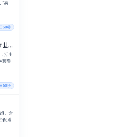
 “卖
每日60秒
2024年11月25日，十月廿五，星期一，在这里每天60秒读懂世界！
绩，活出
色预警
每日60秒
山姆、盒
台配送