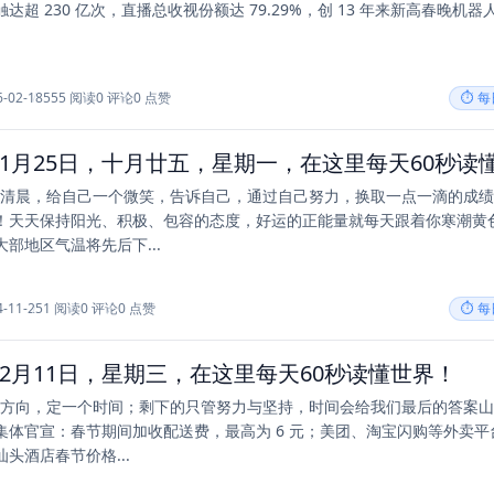
达超 230 亿次，直播总收视份额达 79.29%，创 13 年来新高春晚机器人
6-02-18
555 阅读
0 评论
0 点赞
⏱️ 
一个清晨，给自己一个微笑，告诉自己，通过自己努力，换取一点一滴的成
！天天保持阳光、积极、包容的态度，好运的正能量就每天跟着你寒潮黄
部地区气温将先后下...
4-11-25
1 阅读
0 评论
0 点赞
⏱️ 
年02月11日，星期三，在这里每天60秒读懂世界！
一个方向，定一个时间；剩下的只管努力与坚持，时间会给我们最后的答案
集体官宣：春节期间加收配送费，最高为 6 元；美团、淘宝闪购等外卖平
头酒店春节价格...