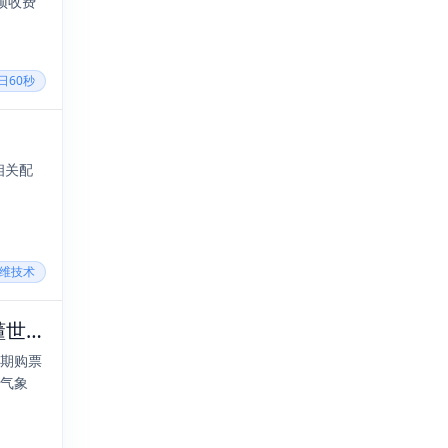
预收费
每日60秒
相关配
运维技术
2025年09月15日，七月廿四，星期一，在这里每天60秒读懂世界！
假期购票
售气象