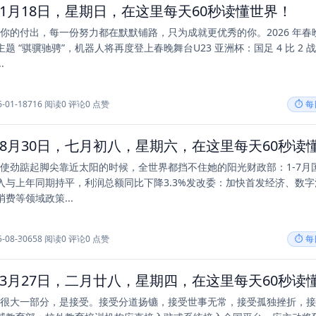
年01月18日，星期日，在这里每天60秒读懂世界！
疑你的付出，每一份努力都在默默铺路，只为成就更优秀的你。2026 年春
题 “骐骥驰骋”，机器人将再度登上春晚舞台U23 亚洲杯：国足 4 比 2 
.
6-01-18
716 阅读
0 评论
0 点赞
⏱️ 
个人使劲踮起脚尖靠近太阳的时候，全世界都挡不住她的阳光财政部：1-7月
入与上年同期持平，利润总额同比下降3.3%发改委：加快首发经济、数字
费等领域政策...
5-08-30
658 阅读
0 评论
0 点赞
⏱️ 
长的很大一部分，是接受。接受分道扬镳，接受世事无常，接受孤独挫折，