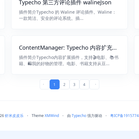
Typecho 第三方评论插件 walineJson
插件简介Typecho 的 Waline 评论插件。Waline：
一款简洁、安全的评论系统。插...
ContentManager: Typecho 内容扩充插
件
插件简介Typecho内容扩展插件，支持🎬电影、📚书
籍、🛍️我的好物的管理。电影、书籍支持从豆...
1
2
3
4
前一页
后一页
026
虾米皮皮乐
⋅
Theme
XMWind
⋅
由
Typecho
强力驱动
⋅
粤ICP备1915774