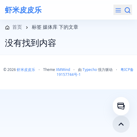
虾米皮皮乐
导航菜单
首页
标签 媒体库 下的文章
没有找到内容
© 2026
虾米皮皮乐
⋅
Theme
XMWind
⋅
由
Typecho
强力驱动
⋅
粤ICP备
19157744号-1
打开侧